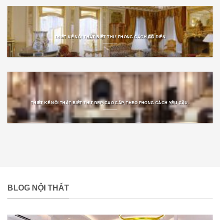
THIẾT KẾ NỘI THẤT BIỆT THỰ PHONG CÁCH CỔ ĐIỂN
THIẾT KẾ NỘI THẤT BIỆT THỰ ĐẸP, CAO CẤP, THEO PHONG CÁCH YÊU CẦU.
BLOG NỘI THẤT