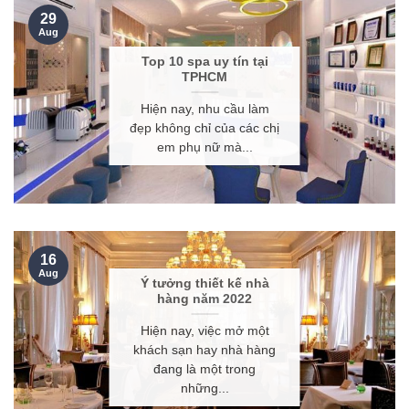
29
Aug
Top 10 spa uy tín tại
TPHCM
Hiện nay, nhu cầu làm
đẹp không chỉ của các chị
em phụ nữ mà...
16
Aug
Ý tưởng thiết kế nhà
hàng năm 2022
Hiện nay, việc mở một
khách sạn hay nhà hàng
đang là một trong
những...