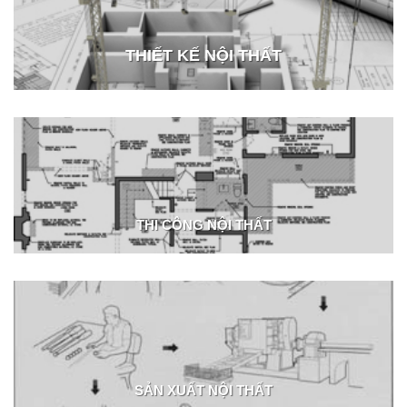
THIẾT KẾ NỘI THẤT
THI CÔNG NỘI THẤT
SẢN XUẤT NỘI THẤT