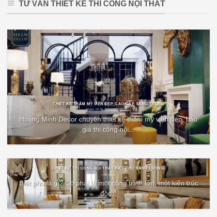
TƯ VẤN THIẾT KẾ THI CÔNG NỘI THẤT
THIẾT KẾ THẨM MỸ VIỆN ĐẸP, CAO CẤP, SANG TRỌNG
Hoàng Minh Decor chuyên thiết kế thẩm mỹ viện đẹp, báo
giá thi công nội...
THIẾT KẾ THI CÔNG NỘI THẤT BIỆT PHỦ SANG TRỌNG.
Biệt phủ là gì? Có phải là một công trình lớn, một kiến trúc
độc...