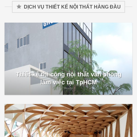
DỊCH VỤ THIẾT KẾ NỘI THẤT HÀNG ĐẦU
Thiết kế thi công nội thất văn phòng
làm việc tại TpHCM