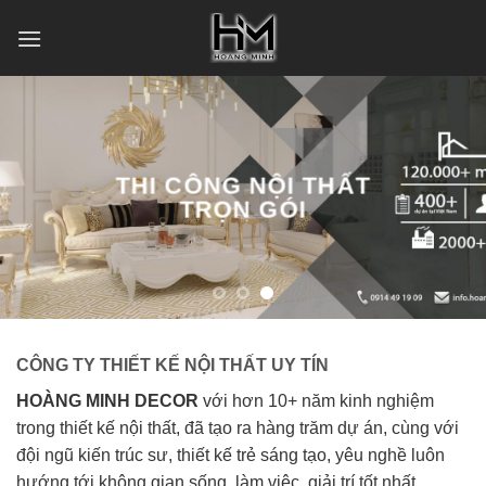
Skip
to
content
THI CÔNG NỘI THẤT
TRỌN GÓI
CÔNG TY THIẾT KẾ NỘI THẤT UY TÍN
HOÀNG MINH DECOR
với hơn 10+ năm kinh nghiệm
trong thiết kế nội thất, đã tạo ra hàng trăm dự án, cùng với
đội ngũ kiến trúc sư, thiết kế trẻ sáng tạo, yêu nghề luôn
hướng tới không gian sống, làm việc, giải trí tốt nhất.