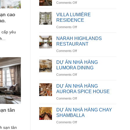
on
Comments Off
NHÀ
HÀNG
sạn cao
VILLA LUMIÈRE
OCEANICA
RESIDENCE
ao.
on
Comments Off
o cấp yêu
VILLA
LUMIÈRE
NARAH HIGHLANDS
...
RESIDENCE
RESTAURANT
on
Comments Off
NARAH
HIGHLANDS
DỰ ÁN NHÀ HÀNG
RESTAURANT
LUMORA DINING
on
Comments Off
DỰ
ÁN
DỰ ÁN NHÀ HÀNG
NHÀ
AURORA SPICE HOUSE
HÀNG
on
Comments Off
LUMORA
DỰ
DINING
ÁN
DỰ ÁN NHÀ HÀNG CHAY
sạn tân
NHÀ
SHAMBALLA
HÀNG
on
Comments Off
AURORA
h sạn tân
DỰ
SPICE