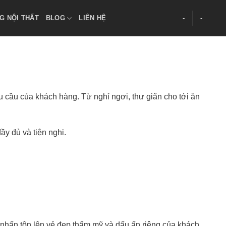
G NỘI THẤT
BLOG
LIÊN HỆ
-
-
u cầu của khách hàng. Từ nghỉ ngơi, thư giãn cho tới ăn
ầy đủ và tiện nghi.
 nhấn tôn lên vẻ đẹp thẩm mỹ và dấu ấn riêng của khách