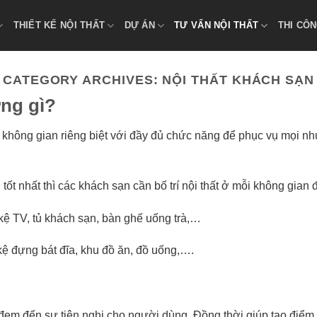
THIẾT KẾ NỘI THẤT
DỰ ÁN
TƯ VẤN NỘI THẤT
THI CÔN
CATEGORY ARCHIVES:
NỘI THẤT KHÁCH SẠN
ng gì?
 không gian riêng biệt với đầy đủ chức năng để phục vụ mọi nh
nhất thì các khách sạn cần bố trí nội thất ở mỗi không gian đ
ệ TV, tủ khách sạn, bàn ghế uống trà,…
ệ đựng bát đĩa, khu đồ ăn, đồ uống,….
 đem đến sự tiện nghi cho người dùng. Đồng thời giúp tạo điểm