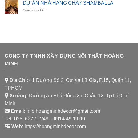
ÁN
DINING
DỰ ÁN NHÀ HÀNG CHAY SHAMBALLA
NHÀ
on
Comments Off
HÀNG
DỰ
AURORA
ÁN
SPICE
NHÀ
HOUSE
HÀNG
CHAY
SHAMBALLA
CÔNG TY TNHH XÂY DỰNG NỘI THẤT HOÀNG
MINH
Địa Chỉ:
41 Đường Số 2, Cư Xá Lữ Gia, P.15, Quận 11,
TPHCM
Xưởng:
Đường An Phú Đông 25, Quận 12, Tp Hồ Chí
Minh
Email:
info.hoangminhdecor@gmail.com
Tel:
028. 6272 1248 –
0914 49 19 09
Web:
https://hoangminhdecor.com