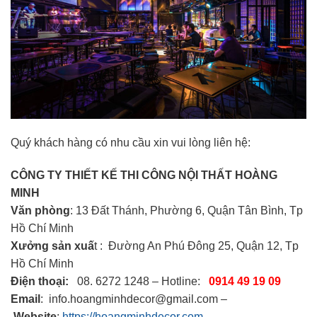
Quý khách hàng có nhu cầu xin vui lòng liên hệ:
CÔNG TY THIẾT KẾ THI CÔNG NỘI THẤT HOÀNG
MINH
Văn phòng
: 13 Đất Thánh, Phường 6, Quận Tân Bình, Tp
Hồ Chí Minh
Xưởng sản xuấ
t : Đường An Phú Đông 25, Quận 12, Tp
Hồ Chí Minh
Điện thoại:
08. 6272 1248 – Hotline:
0914 49 19 09
Email
: info.hoangminhdecor@gmail.com –
Website
:
https://hoangminhdecor.com