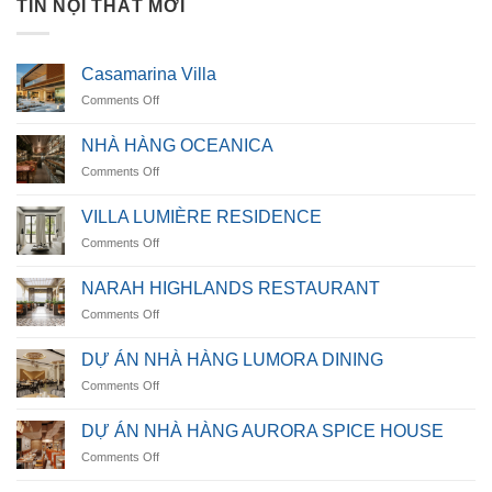
TIN NỘI THẤT MỚI
Casamarina Villa
on
Comments Off
Casamarina
Villa
NHÀ HÀNG OCEANICA
on
Comments Off
NHÀ
HÀNG
VILLA LUMIÈRE RESIDENCE
OCEANICA
on
Comments Off
VILLA
LUMIÈRE
NARAH HIGHLANDS RESTAURANT
RESIDENCE
on
Comments Off
NARAH
HIGHLANDS
DỰ ÁN NHÀ HÀNG LUMORA DINING
RESTAURANT
on
Comments Off
DỰ
ÁN
DỰ ÁN NHÀ HÀNG AURORA SPICE HOUSE
NHÀ
on
Comments Off
HÀNG
DỰ
LUMORA