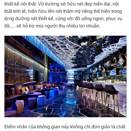
thiết kế nội thất. Vũ trường sở hữu nét đẹp hiện đại, nội
thất tinh tế, hiện hữu lên nét thẩm mỹ riêng thể hiện trong
từng đường nét thiết kế, cùng với đồ uống ngon, phục vụ
tốt,… sẽ hỗ trợ mọi người thu nhiều lợi nhuận.
Điểm nhấn của không gian này không chỉ đơn giản là chất