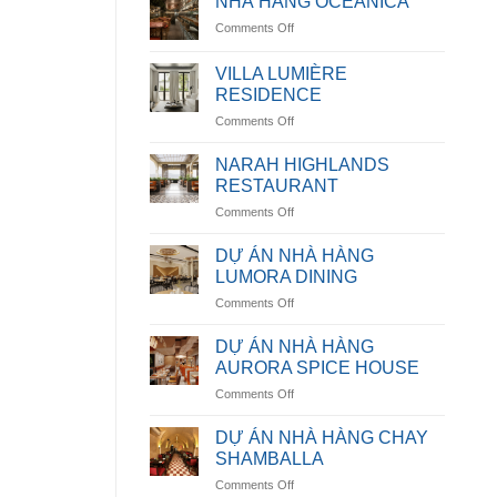
NHÀ HÀNG OCEANICA
on
Comments Off
NHÀ
HÀNG
VILLA LUMIÈRE
OCEANICA
RESIDENCE
on
Comments Off
VILLA
LUMIÈRE
NARAH HIGHLANDS
RESIDENCE
RESTAURANT
on
Comments Off
NARAH
HIGHLANDS
DỰ ÁN NHÀ HÀNG
RESTAURANT
LUMORA DINING
on
Comments Off
DỰ
ÁN
DỰ ÁN NHÀ HÀNG
NHÀ
AURORA SPICE HOUSE
HÀNG
on
Comments Off
LUMORA
DỰ
DINING
ÁN
DỰ ÁN NHÀ HÀNG CHAY
NHÀ
SHAMBALLA
HÀNG
on
Comments Off
AURORA