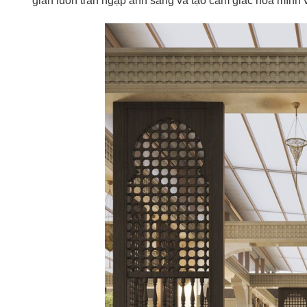
gian luôn tràn ngập ánh sáng và tạo cảm giác hòa mình v