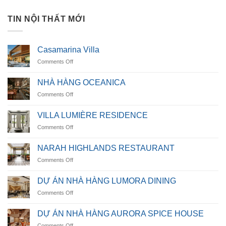
TIN NỘI THẤT MỚI
Casamarina Villa
on
Comments Off
Casamarina
Villa
NHÀ HÀNG OCEANICA
on
Comments Off
NHÀ
HÀNG
VILLA LUMIÈRE RESIDENCE
OCEANICA
on
Comments Off
VILLA
LUMIÈRE
NARAH HIGHLANDS RESTAURANT
RESIDENCE
on
Comments Off
NARAH
HIGHLANDS
DỰ ÁN NHÀ HÀNG LUMORA DINING
RESTAURANT
on
Comments Off
DỰ
ÁN
DỰ ÁN NHÀ HÀNG AURORA SPICE HOUSE
NHÀ
on
Comments Off