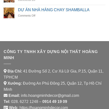
HÀNG
DỰ
LUMORA
ÁN
DINING
DỰ ÁN NHÀ HÀNG CHAY SHAMBALLA
NHÀ
on
Comments Off
HÀNG
DỰ
AURORA
ÁN
SPICE
NHÀ
HOUSE
HÀNG
CHAY
SHAMBALLA
CÔNG TY TNHH XÂY DỰNG NỘI THẤT HOÀNG
MINH
Địa Chỉ:
41 Đường Số 2, Cư Xá Lữ Gia, P.15, Quận 11,
TPHCM
Xưởng:
Đường An Phú Đông 25, Quận 12, Tp Hồ Chí
Minh
Email:
info.hoangminhdecor@gmail.com
Tel:
028. 6272 1248 –
0914 49 19 09
Web:
https://hoangminhdecor.com