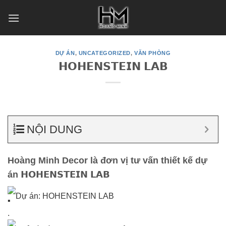
Skip
to
content
DỰ ÁN
,
UNCATEGORIZED
,
VĂN PHÒNG
𝗛𝗢𝗛𝗘𝗡𝗦𝗧𝗘𝗜𝗡 𝗟𝗔𝗕
NỘI DUNG
Hoàng Minh Decor là đơn vị tư vấn thiết kế dự
án 𝗛𝗢𝗛𝗘𝗡𝗦𝗧𝗘𝗜𝗡 𝗟𝗔𝗕
Dự án: HOHENSTEIN LAB
.