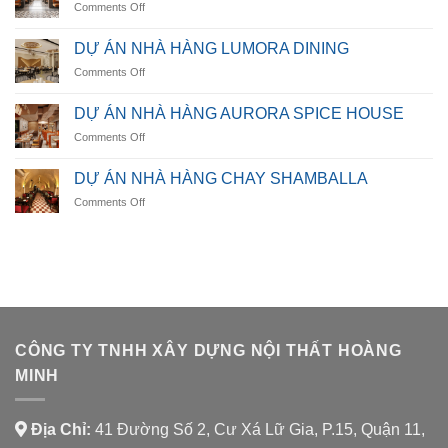
on
Comments Off
NARAH
HIGHLANDS
DỰ ÁN NHÀ HÀNG LUMORA DINING
RESTAURANT
on
Comments Off
DỰ
ÁN
DỰ ÁN NHÀ HÀNG AURORA SPICE HOUSE
NHÀ
on
Comments Off
HÀNG
DỰ
LUMORA
ÁN
DINING
DỰ ÁN NHÀ HÀNG CHAY SHAMBALLA
NHÀ
on
Comments Off
HÀNG
DỰ
AURORA
ÁN
SPICE
NHÀ
HOUSE
HÀNG
CHAY
SHAMBALLA
CÔNG TY TNHH XÂY DỰNG NỘI THẤT HOÀNG
MINH
Địa Chỉ:
41 Đường Số 2, Cư Xá Lữ Gia, P.15, Quận 11,