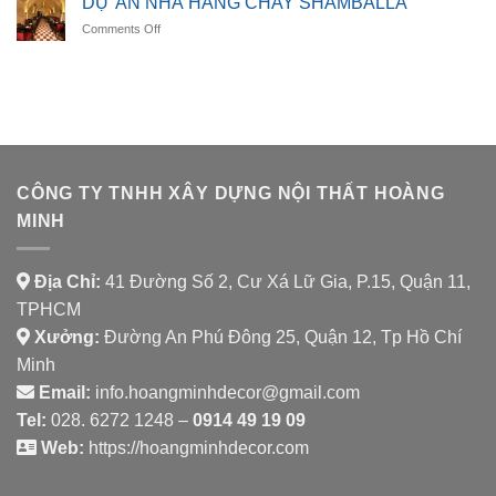
DỰ ÁN NHÀ HÀNG CHAY SHAMBALLA
NHÀ
on
Comments Off
HÀNG
DỰ
AURORA
ÁN
SPICE
NHÀ
HOUSE
HÀNG
CHAY
SHAMBALLA
CÔNG TY TNHH XÂY DỰNG NỘI THẤT HOÀNG
MINH
Địa Chỉ:
41 Đường Số 2, Cư Xá Lữ Gia, P.15, Quận 11,
TPHCM
Xưởng:
Đường An Phú Đông 25, Quận 12, Tp Hồ Chí
Minh
Email:
info.hoangminhdecor@gmail.com
Tel:
028. 6272 1248 –
0914 49 19 09
Web:
https://hoangminhdecor.com