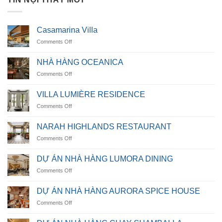
Casamarina Villa
on
Comments Off
Casamarina
Villa
NHÀ HÀNG OCEANICA
on
Comments Off
NHÀ
HÀNG
VILLA LUMIÈRE RESIDENCE
OCEANICA
on
Comments Off
VILLA
LUMIÈRE
NARAH HIGHLANDS RESTAURANT
RESIDENCE
on
Comments Off
NARAH
HIGHLANDS
DỰ ÁN NHÀ HÀNG LUMORA DINING
RESTAURANT
on
Comments Off
DỰ
ÁN
DỰ ÁN NHÀ HÀNG AURORA SPICE HOUSE
NHÀ
on
Comments Off
HÀNG
DỰ
LUMORA
ÁN
DINING