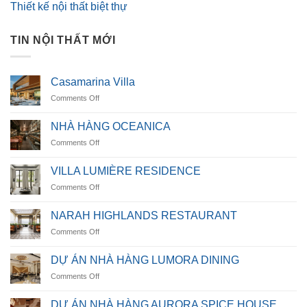
Thiết kế nội thất biệt thự
TIN NỘI THẤT MỚI
Casamarina Villa
on
Comments Off
Casamarina
Villa
NHÀ HÀNG OCEANICA
on
Comments Off
NHÀ
HÀNG
VILLA LUMIÈRE RESIDENCE
OCEANICA
on
Comments Off
VILLA
LUMIÈRE
NARAH HIGHLANDS RESTAURANT
RESIDENCE
on
Comments Off
NARAH
HIGHLANDS
DỰ ÁN NHÀ HÀNG LUMORA DINING
RESTAURANT
on
Comments Off
DỰ
ÁN
DỰ ÁN NHÀ HÀNG AURORA SPICE HOUSE