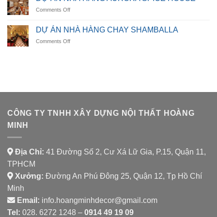
NHÀ
on
Comments Off
HÀNG
DỰ
LUMORA
ÁN
DINING
DỰ ÁN NHÀ HÀNG CHAY SHAMBALLA
NHÀ
on
Comments Off
HÀNG
DỰ
AURORA
ÁN
SPICE
NHÀ
HOUSE
HÀNG
CHAY
SHAMBALLA
CÔNG TY TNHH XÂY DỰNG NỘI THẤT HOÀNG
MINH
Địa Chỉ:
41 Đường Số 2, Cư Xá Lữ Gia, P.15, Quận 11,
TPHCM
Xưởng:
Đường An Phú Đông 25, Quận 12, Tp Hồ Chí
Minh
Email:
info.hoangminhdecor@gmail.com
Tel:
028. 6272 1248 –
0914 49 19 09