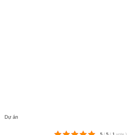
Dự án
5
/
5
(
1
vote
)