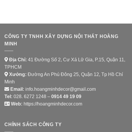
ÁN
SPICE
NHÀ
HOUSE
HÀNG
CHAY
SHAMBALLA
CÔNG TY TNHH XÂY DỰNG NỘI THẤT HOÀNG
MINH
Địa Chỉ:
41 Đường Số 2, Cư Xá Lữ Gia, P.15, Quận 11,
TPHCM
Xưởng:
Đường An Phú Đông 25, Quận 12, Tp Hồ Chí
Minh
Email:
info.hoangminhdecor@gmail.com
Tel:
028. 6272 1248 –
0914 49 19 09
Web:
https://hoangminhdecor.com
CHÍNH SÁCH CÔNG TY