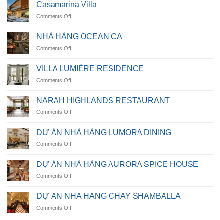
Casamarina Villa
on
Comments Off
Casamarina
Villa
NHÀ HÀNG OCEANICA
on
Comments Off
NHÀ
HÀNG
VILLA LUMIÈRE RESIDENCE
OCEANICA
on
Comments Off
VILLA
LUMIÈRE
NARAH HIGHLANDS RESTAURANT
RESIDENCE
on
Comments Off
NARAH
HIGHLANDS
DỰ ÁN NHÀ HÀNG LUMORA DINING
RESTAURANT
on
Comments Off
DỰ
ÁN
DỰ ÁN NHÀ HÀNG AURORA SPICE HOUSE
NHÀ
on
Comments Off
HÀNG
DỰ
LUMORA
ÁN
DINING
DỰ ÁN NHÀ HÀNG CHAY SHAMBALLA
NHÀ
on
Comments Off
HÀNG
DỰ
AURORA