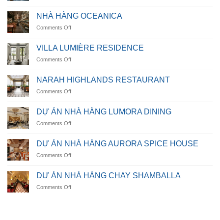
Casamarina
Villa
NHÀ HÀNG OCEANICA
on
Comments Off
NHÀ
HÀNG
VILLA LUMIÈRE RESIDENCE
OCEANICA
on
Comments Off
VILLA
LUMIÈRE
NARAH HIGHLANDS RESTAURANT
RESIDENCE
on
Comments Off
NARAH
HIGHLANDS
DỰ ÁN NHÀ HÀNG LUMORA DINING
RESTAURANT
on
Comments Off
DỰ
ÁN
DỰ ÁN NHÀ HÀNG AURORA SPICE HOUSE
NHÀ
on
Comments Off
HÀNG
DỰ
LUMORA
ÁN
DINING
DỰ ÁN NHÀ HÀNG CHAY SHAMBALLA
NHÀ
on
Comments Off
HÀNG
DỰ
AURORA
ÁN
SPICE
NHÀ
HOUSE