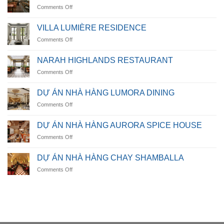
on
Comments Off
NHÀ
HÀNG
VILLA LUMIÈRE RESIDENCE
OCEANICA
on
Comments Off
VILLA
LUMIÈRE
NARAH HIGHLANDS RESTAURANT
RESIDENCE
on
Comments Off
NARAH
HIGHLANDS
DỰ ÁN NHÀ HÀNG LUMORA DINING
RESTAURANT
on
Comments Off
DỰ
ÁN
DỰ ÁN NHÀ HÀNG AURORA SPICE HOUSE
NHÀ
on
Comments Off
HÀNG
DỰ
LUMORA
ÁN
DINING
DỰ ÁN NHÀ HÀNG CHAY SHAMBALLA
NHÀ
on
Comments Off
HÀNG
DỰ
AURORA
ÁN
SPICE
NHÀ
HOUSE
HÀNG
CHAY
SHAMBALLA