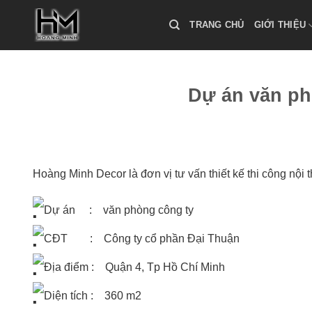
Skip
to
TRANG CHỦ
GIỚI THIỆU
content
Dự án văn ph
Hoàng Minh Decor là đơn vị tư vấn thiết kế thi công nội 
Dự án : văn phòng công ty
CĐT : Công ty cổ phần Đại Thuận
Địa điểm : Quận 4, Tp Hồ Chí Minh
Diện tích : 360 m2