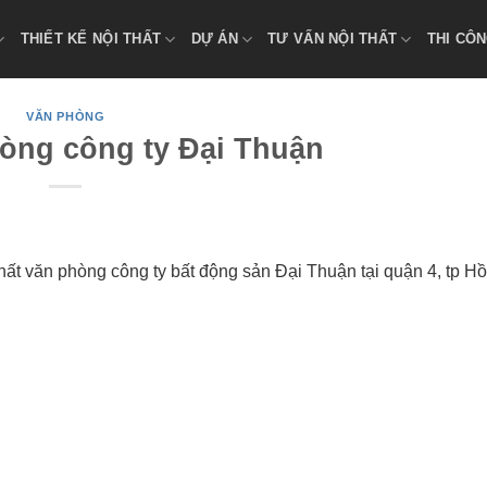
THIẾT KẾ NỘI THẤT
DỰ ÁN
TƯ VẤN NỘI THẤT
THI CÔN
VĂN PHÒNG
òng công ty Đại Thuận
thất văn phòng công ty bất động sản Đại Thuận tại quận 4, tp H