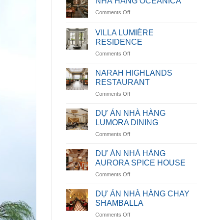
NHÀ HÀNG OCEANICA
on
Comments Off
NHÀ
HÀNG
VILLA LUMIÈRE
OCEANICA
RESIDENCE
on
Comments Off
VILLA
LUMIÈRE
NARAH HIGHLANDS
RESIDENCE
RESTAURANT
on
Comments Off
NARAH
HIGHLANDS
DỰ ÁN NHÀ HÀNG
RESTAURANT
LUMORA DINING
on
Comments Off
DỰ
ÁN
DỰ ÁN NHÀ HÀNG
NHÀ
AURORA SPICE HOUSE
HÀNG
on
Comments Off
LUMORA
DỰ
DINING
ÁN
DỰ ÁN NHÀ HÀNG CHAY
NHÀ
SHAMBALLA
HÀNG
on
Comments Off
AURORA