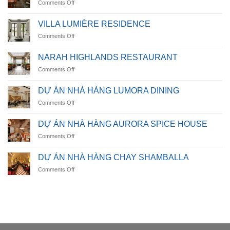
on
Comments Off
NHÀ
HÀNG
VILLA LUMIÈRE RESIDENCE
OCEANICA
on
Comments Off
VILLA
LUMIÈRE
NARAH HIGHLANDS RESTAURANT
RESIDENCE
on
Comments Off
NARAH
HIGHLANDS
DỰ ÁN NHÀ HÀNG LUMORA DINING
RESTAURANT
on
Comments Off
DỰ
ÁN
DỰ ÁN NHÀ HÀNG AURORA SPICE HOUSE
NHÀ
on
Comments Off
HÀNG
DỰ
LUMORA
ÁN
DINING
DỰ ÁN NHÀ HÀNG CHAY SHAMBALLA
NHÀ
on
Comments Off
HÀNG
DỰ
AURORA
ÁN
SPICE
NHÀ
HOUSE
HÀNG
CHAY
SHAMBALLA