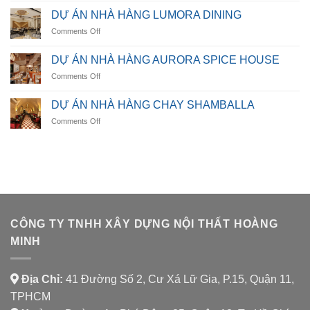
HIGHLANDS
DỰ ÁN NHÀ HÀNG LUMORA DINING
RESTAURANT
on
Comments Off
DỰ
ÁN
DỰ ÁN NHÀ HÀNG AURORA SPICE HOUSE
NHÀ
on
Comments Off
HÀNG
DỰ
LUMORA
ÁN
DINING
DỰ ÁN NHÀ HÀNG CHAY SHAMBALLA
NHÀ
on
Comments Off
HÀNG
DỰ
AURORA
ÁN
SPICE
NHÀ
HOUSE
HÀNG
CHAY
SHAMBALLA
CÔNG TY TNHH XÂY DỰNG NỘI THẤT HOÀNG
MINH
Địa Chỉ:
41 Đường Số 2, Cư Xá Lữ Gia, P.15, Quận 11,
TPHCM