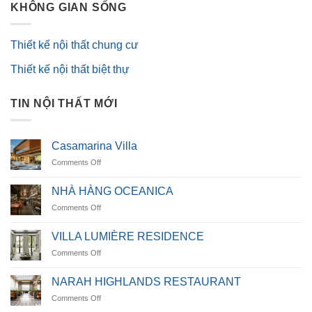
KHÔNG GIAN SỐNG
Thiết kế nội thất chung cư
Thiết kế nội thất biệt thự
TIN NỘI THẤT MỚI
Casamarina Villa
on
Comments Off
Casamarina
Villa
NHÀ HÀNG OCEANICA
on
Comments Off
NHÀ
HÀNG
VILLA LUMIÈRE RESIDENCE
OCEANICA
on
Comments Off
VILLA
LUMIÈRE
NARAH HIGHLANDS RESTAURANT
RESIDENCE
on
Comments Off
NARAH