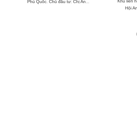
Khu liên h
Phú Quốc. Chủ đầu tư: Chị An...
Hội An