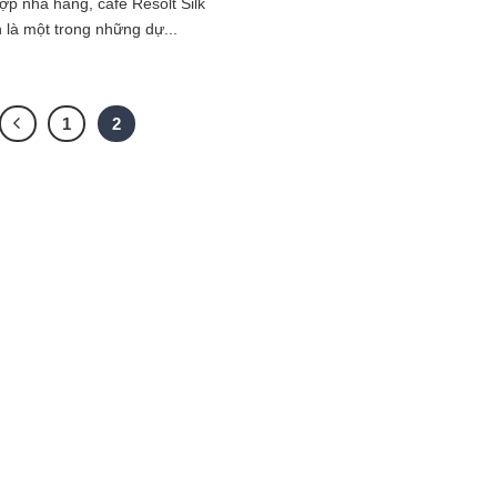
ợp nhà hàng, cafe Resolt Silk
 là một trong những dự...
1
2