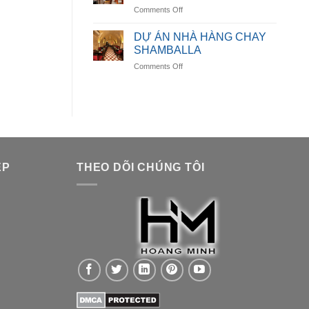
on
Comments Off
LUMORA
DỰ
DINING
ÁN
DỰ ÁN NHÀ HÀNG CHAY
NHÀ
SHAMBALLA
HÀNG
on
Comments Off
AURORA
DỰ
SPICE
ÁN
HOUSE
NHÀ
HÀNG
CHAY
SHAMBALLA
ỆP
THEO DÕI CHÚNG TÔI