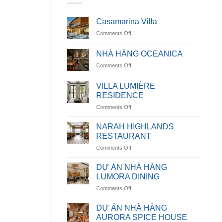
Casamarina Villa
on
Comments Off
Casamarina
Villa
NHÀ HÀNG OCEANICA
on
Comments Off
NHÀ
HÀNG
VILLA LUMIÈRE
OCEANICA
RESIDENCE
on
Comments Off
VILLA
LUMIÈRE
NARAH HIGHLANDS
RESIDENCE
RESTAURANT
on
Comments Off
NARAH
HIGHLANDS
DỰ ÁN NHÀ HÀNG
RESTAURANT
LUMORA DINING
on
Comments Off
DỰ
ÁN
DỰ ÁN NHÀ HÀNG
NHÀ
AURORA SPICE HOUSE
HÀNG