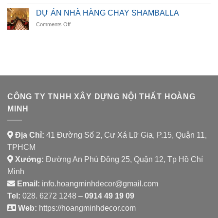
DỰ
LUMORA
ÁN
DINING
DỰ ÁN NHÀ HÀNG CHAY SHAMBALLA
NHÀ
on
Comments Off
HÀNG
DỰ
AURORA
ÁN
SPICE
NHÀ
HOUSE
HÀNG
CHAY
SHAMBALLA
CÔNG TY TNHH XÂY DỰNG NỘI THẤT HOÀNG
MINH
Địa Chỉ:
41 Đường Số 2, Cư Xá Lữ Gia, P.15, Quận 11,
TPHCM
Xưởng:
Đường An Phú Đông 25, Quận 12, Tp Hồ Chí
Minh
Email:
info.hoangminhdecor@gmail.com
Tel:
028. 6272 1248 –
0914 49 19 09
Web:
https://hoangminhdecor.com