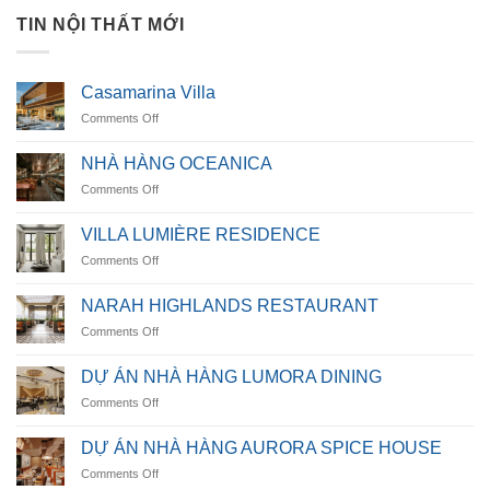
TIN NỘI THẤT MỚI
Casamarina Villa
on
Comments Off
Casamarina
Villa
NHÀ HÀNG OCEANICA
on
Comments Off
NHÀ
HÀNG
VILLA LUMIÈRE RESIDENCE
OCEANICA
on
Comments Off
VILLA
LUMIÈRE
NARAH HIGHLANDS RESTAURANT
RESIDENCE
on
Comments Off
NARAH
HIGHLANDS
DỰ ÁN NHÀ HÀNG LUMORA DINING
RESTAURANT
on
Comments Off
DỰ
ÁN
DỰ ÁN NHÀ HÀNG AURORA SPICE HOUSE
NHÀ
on
Comments Off
HÀNG