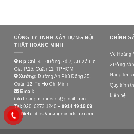
CÔNG TY TNHH XÂY DỰNG NỘI
CHÍNH S
THẤT HOÀNG MINH
Về Hoàng 
Địa Chỉ:
41 Đường Số 2, Cư Xá Lữ
Xưởng sản
Gia, P.15, Quận 11, TPHCM
Năng lực c
Xưởng:
Đường An Phú Đông 25,
Quận 12, Tp Hồ Chí Minh
Quy trình th
Email:
Liên hệ
info.hoangminhdecor@gmail.com
Tel:
028. 6272 1248 –
0914 49 19 09
Web:
https://hoangminhdecor.com