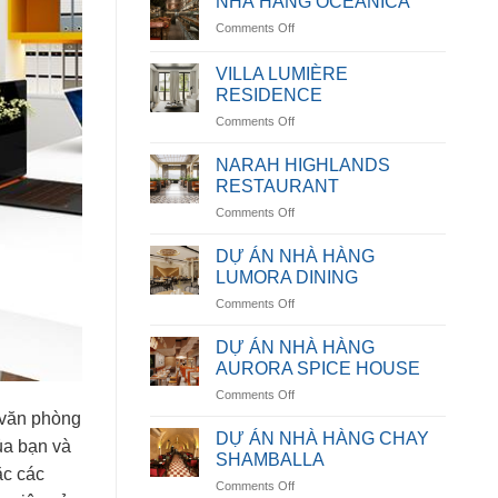
NHÀ HÀNG OCEANICA
on
Comments Off
NHÀ
HÀNG
VILLA LUMIÈRE
OCEANICA
RESIDENCE
on
Comments Off
VILLA
LUMIÈRE
NARAH HIGHLANDS
RESIDENCE
RESTAURANT
on
Comments Off
NARAH
HIGHLANDS
DỰ ÁN NHÀ HÀNG
RESTAURANT
LUMORA DINING
on
Comments Off
DỰ
ÁN
DỰ ÁN NHÀ HÀNG
NHÀ
AURORA SPICE HOUSE
HÀNG
on
Comments Off
LUMORA
DỰ
 văn phòng
DINING
ÁN
DỰ ÁN NHÀ HÀNG CHAY
ủa bạn và
NHÀ
SHAMBALLA
HÀNG
ặc các
on
Comments Off
AURORA