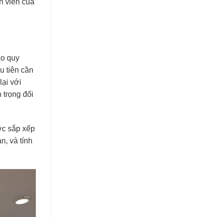
n viên của
DỰ
SPICE
ÁN
HOUSE
NHÀ
HÀNG
CHAY
SHAMBALLA
ào quy
u tiên cần
lại với
 trọng đối
ợc sắp xếp
n, và tính