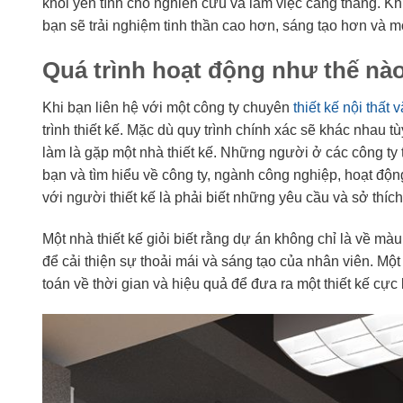
khối yên tĩnh cho nghiên cứu và làm việc căng thẳng. Kh
bạn sẽ trải nghiệm tinh thần cao hơn, sáng tạo hơn và m
Quá trình hoạt động như thế nà
Khi bạn liên hệ với một công ty chuyên
thiết kế nội thất
trình thiết kế. Mặc dù quy trình chính xác sẽ khác nhau 
làm là gặp một nhà thiết kế. Những người ở các công ty th
bạn và tìm hiểu về công ty, ngành công nghiệp, hoạt độn
với người thiết kế là phải biết những yêu cầu và sở thích
Một nhà thiết kế giỏi biết rằng dự án không chỉ là về m
để cải thiện sự thoải mái và sáng tạo của nhân viên. Một
toán về thời gian và hiệu quả để đưa ra một thiết kế c