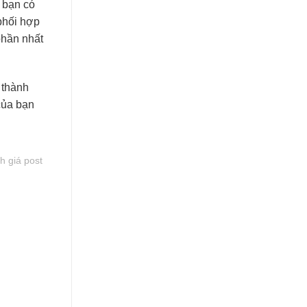
, bạn có
 phối hợp
phần nhất
 thành
của bạn
h giá post