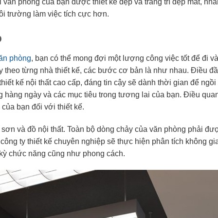
i văn phòng của bạn được thiết kế đẹp và trang trí đẹp mắt, nhâ
ôi trường làm việc tích cực hơn.
o
 văn phòng
, bạn có thể mong đợi một lượng công việc tốt để đi v
tùy theo từng nhà thiết kế, các bước cơ bản là như nhau. Điều đầ
iết kế nội thất cao cấp, đáng tin cậy sẽ dành thời gian để ngồi 
g hàng ngày và các mục tiêu trong tương lai của bạn. Điều quan
 của bạn đối với thiết kế.
àu sơn và đồ nội thất. Toàn bộ dòng chảy của văn phòng phải đư
 công ty thiết kế chuyên nghiệp sẽ thực hiện phân tích không gia
ực kỳ chức năng cũng như phong cách.