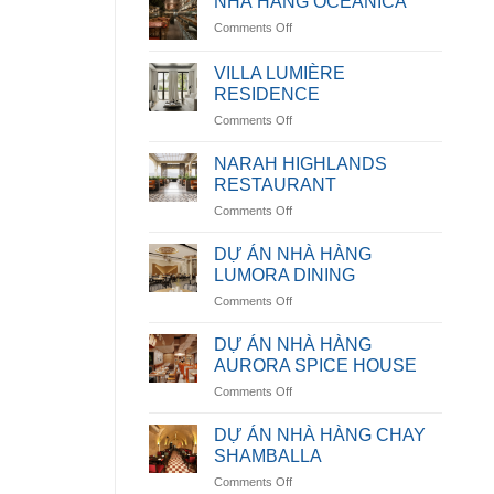
NHÀ HÀNG OCEANICA
on
Comments Off
NHÀ
HÀNG
VILLA LUMIÈRE
OCEANICA
RESIDENCE
on
Comments Off
VILLA
LUMIÈRE
NARAH HIGHLANDS
RESIDENCE
RESTAURANT
on
Comments Off
NARAH
HIGHLANDS
DỰ ÁN NHÀ HÀNG
RESTAURANT
LUMORA DINING
on
Comments Off
DỰ
ÁN
DỰ ÁN NHÀ HÀNG
NHÀ
AURORA SPICE HOUSE
HÀNG
on
Comments Off
LUMORA
DỰ
DINING
ÁN
DỰ ÁN NHÀ HÀNG CHAY
NHÀ
SHAMBALLA
HÀNG
on
Comments Off
AURORA