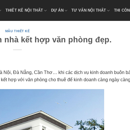
THIẾT KẾ NỘI THẤT
DỰ ÁN
TƯ VẤN NỘI THẤT
THI CÔN
MẪU THIẾT KẾ
ền nhà kết hợp văn phòng đẹp.
Hà Nội, Đà Nẵng, Cần Thơ… khi các dịch vụ kinh doanh buôn b
 ở kết hợp với văn phòng cho thuê để kinh doanh càng ngày càng