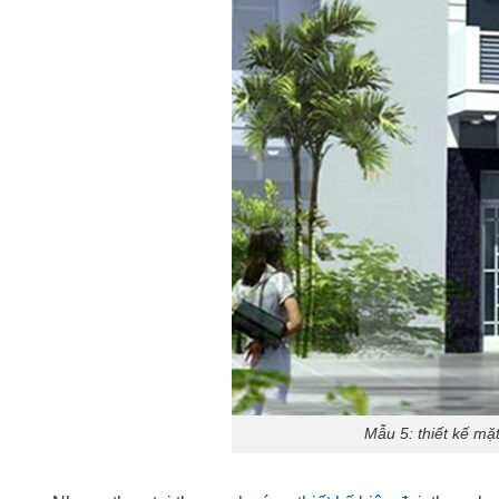
Mẫu 5: thiết kế mặ