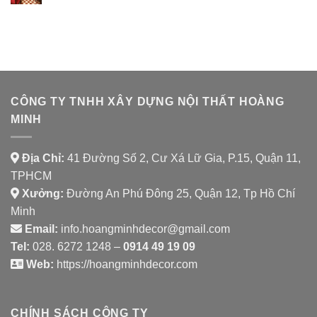
DỰ
AURORA
ÁN
SPICE
NHÀ
HOUSE
HÀNG
CHAY
SHAMBALLA
CÔNG TY TNHH XÂY DỰNG NỘI THẤT HOÀNG
MINH
Địa Chỉ:
41 Đường Số 2, Cư Xá Lữ Gia, P.15, Quận 11,
TPHCM
Xưởng:
Đường An Phú Đông 25, Quận 12, Tp Hồ Chí
Minh
Email:
info.hoangminhdecor@gmail.com
Tel:
028. 6272 1248 –
0914 49 19 09
Web:
https://hoangminhdecor.com
CHÍNH SÁCH CÔNG TY