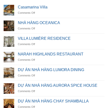
Casamarina Villa
on
Comments Off
Casamarina
Villa
NHÀ HÀNG OCEANICA
on
Comments Off
NHÀ
HÀNG
VILLA LUMIÈRE RESIDENCE
OCEANICA
on
Comments Off
VILLA
LUMIÈRE
NARAH HIGHLANDS RESTAURANT
RESIDENCE
on
Comments Off
NARAH
HIGHLANDS
DỰ ÁN NHÀ HÀNG LUMORA DINING
RESTAURANT
on
Comments Off
DỰ
ÁN
DỰ ÁN NHÀ HÀNG AURORA SPICE HOUSE
NHÀ
on
Comments Off
HÀNG
DỰ
LUMORA
ÁN
DINING
DỰ ÁN NHÀ HÀNG CHAY SHAMBALLA
NHÀ
on
Comments Off
HÀNG