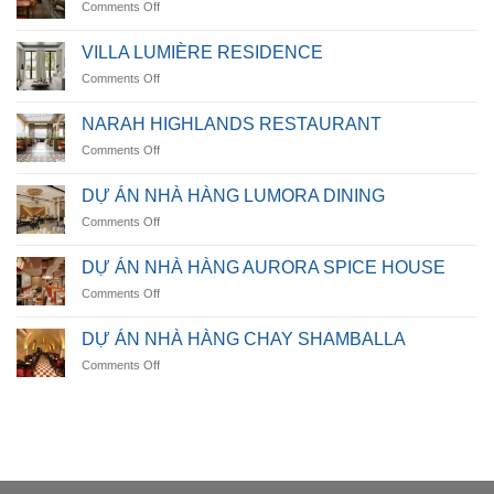
on
Comments Off
NHÀ
HÀNG
VILLA LUMIÈRE RESIDENCE
OCEANICA
on
Comments Off
VILLA
LUMIÈRE
NARAH HIGHLANDS RESTAURANT
RESIDENCE
on
Comments Off
NARAH
HIGHLANDS
DỰ ÁN NHÀ HÀNG LUMORA DINING
RESTAURANT
on
Comments Off
DỰ
ÁN
DỰ ÁN NHÀ HÀNG AURORA SPICE HOUSE
NHÀ
on
Comments Off
HÀNG
DỰ
LUMORA
ÁN
DINING
DỰ ÁN NHÀ HÀNG CHAY SHAMBALLA
NHÀ
on
Comments Off
HÀNG
DỰ
AURORA
ÁN
SPICE
NHÀ
HOUSE
HÀNG
CHAY
SHAMBALLA