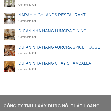
OCEANICA
on
Comments Off
VILLA
LUMIÈRE
NARAH HIGHLANDS RESTAURANT
RESIDENCE
on
Comments Off
NARAH
HIGHLANDS
DỰ ÁN NHÀ HÀNG LUMORA DINING
RESTAURANT
on
Comments Off
DỰ
ÁN
DỰ ÁN NHÀ HÀNG AURORA SPICE HOUSE
NHÀ
on
Comments Off
HÀNG
DỰ
LUMORA
ÁN
DINING
DỰ ÁN NHÀ HÀNG CHAY SHAMBALLA
NHÀ
on
Comments Off
HÀNG
DỰ
AURORA
ÁN
SPICE
NHÀ
HOUSE
HÀNG
CHAY
SHAMBALLA
CÔNG TY TNHH XÂY DỰNG NỘI THẤT HOÀNG