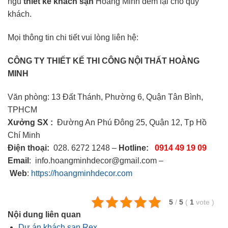
ngũ
thiết kế khách sạn
Hoàng Minh đem lại cho quý
khách.
Mọi thông tin chi tiết vui lòng liên hệ:
CÔNG TY THIẾT KẾ THI CÔNG NỘI THẤT HOÀNG
MINH
Văn phòng: 13 Đất Thánh, Phường 6, Quận Tân Bình,
TPHCM
Xưởng SX :
Đường An Phú Đông 25, Quận 12, Tp Hồ
Chí Minh
Điện thoại:
028. 6272 1248 –
Hotline:
0914 49 19 09
Email
: info.hoangminhdecor@gmail.com –
Web
:
https://hoangminhdecor.com
5
/
5
(
1
vote
)
Nội dung liên quan
Dự án khách sạn Rex