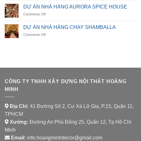
ÁN
DỰ ÁN NHÀ HÀNG AURORA SPICE HOUSE
NHÀ
on
Comments Off
HÀNG
DỰ
LUMORA
ÁN
DINING
DỰ ÁN NHÀ HÀNG CHAY SHAMBALLA
NHÀ
on
Comments Off
HÀNG
DỰ
AURORA
ÁN
SPICE
NHÀ
HOUSE
HÀNG
CHAY
SHAMBALLA
CÔNG TY TNHH XÂY DỰNG NỘI THẤT HOÀNG
MINH
Địa Chỉ:
41 Đường Số 2, Cư Xá Lữ Gia, P.15, Quận 11,
TPHCM
Xưởng:
Đường An Phú Đông 25, Quận 12, Tp Hồ Chí
Minh
Email:
info.hoangminhdecor@gmail.com