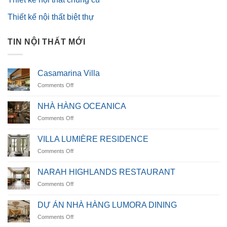
Thiết kế nội thất biệt thự
TIN NỘI THẤT MỚI
Casamarina Villa
on
Comments Off
Casamarina
Villa
NHÀ HÀNG OCEANICA
on
Comments Off
NHÀ
HÀNG
VILLA LUMIÈRE RESIDENCE
OCEANICA
on
Comments Off
VILLA
LUMIÈRE
NARAH HIGHLANDS RESTAURANT
RESIDENCE
on
Comments Off
NARAH
HIGHLANDS
DỰ ÁN NHÀ HÀNG LUMORA DINING
RESTAURANT
on
Comments Off
DỰ