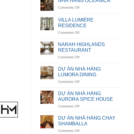
NHÀ HÀNG OCEANICA
on
Comments Off
NHÀ
HÀNG
VILLA LUMIÈRE
OCEANICA
RESIDENCE
on
Comments Off
VILLA
LUMIÈRE
NARAH HIGHLANDS
RESIDENCE
RESTAURANT
on
Comments Off
NARAH
HIGHLANDS
DỰ ÁN NHÀ HÀNG
RESTAURANT
LUMORA DINING
on
Comments Off
DỰ
ÁN
DỰ ÁN NHÀ HÀNG
NHÀ
AURORA SPICE HOUSE
HÀNG
on
Comments Off
LUMORA
DỰ
DINING
ÁN
DỰ ÁN NHÀ HÀNG CHAY
NHÀ
SHAMBALLA
HÀNG
on
Comments Off
AURORA