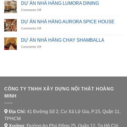
HIGHLANDS
DỰ ÁN NHÀ HÀNG LUMORA DINING
RESTAURANT
on
Comments Off
DỰ
ÁN
DỰ ÁN NHÀ HÀNG AURORA SPICE HOUSE
NHÀ
on
Comments Off
HÀNG
DỰ
LUMORA
ÁN
DINING
DỰ ÁN NHÀ HÀNG CHAY SHAMBALLA
NHÀ
on
Comments Off
HÀNG
DỰ
AURORA
ÁN
SPICE
NHÀ
HOUSE
HÀNG
CHAY
SHAMBALLA
CÔNG TY TNHH XÂY DỰNG NỘI THẤT HOÀNG
MINH
Địa Chỉ:
41 Đường Số 2, Cư Xá Lữ Gia, P.15, Quận 11,
TPHCM
Xưởng:
Đường An Phú Đông 25, Quận 12, Tp Hồ Chí