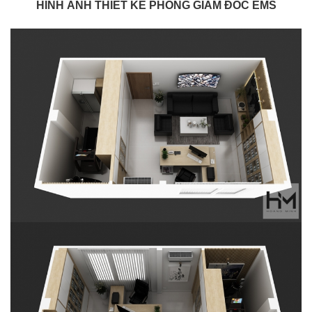
HÌNH ẢNH THIẾT KẾ PHÒNG GIÁM ĐỐC EMS