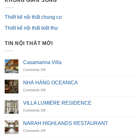
KHÔNG GIAN SỐNG
Thiết kế nội thất chung cư
Thiết kế nội thất biệt thự
TIN NỘI THẤT MỚI
Casamarina Villa
on
Comments Off
Casamarina
Villa
NHÀ HÀNG OCEANICA
on
Comments Off
NHÀ
HÀNG
VILLA LUMIÈRE RESIDENCE
OCEANICA
on
Comments Off
VILLA
LUMIÈRE
NARAH HIGHLANDS RESTAURANT
RESIDENCE
on
Comments Off
NARAH