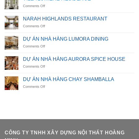
OCEANICA
on
Comments Off
VILLA
LUMIÈRE
NARAH HIGHLANDS RESTAURANT
RESIDENCE
on
Comments Off
NARAH
HIGHLANDS
DỰ ÁN NHÀ HÀNG LUMORA DINING
RESTAURANT
on
Comments Off
DỰ
ÁN
DỰ ÁN NHÀ HÀNG AURORA SPICE HOUSE
NHÀ
on
Comments Off
HÀNG
DỰ
LUMORA
ÁN
DINING
DỰ ÁN NHÀ HÀNG CHAY SHAMBALLA
NHÀ
on
Comments Off
HÀNG
DỰ
AURORA
ÁN
SPICE
NHÀ
HOUSE
HÀNG
CHAY
SHAMBALLA
CÔNG TY TNHH XÂY DỰNG NỘI THẤT HOÀNG