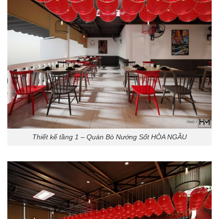
Thiết kế tầng 1 – Quán Bò Nướng Sốt HỎA NGẦU