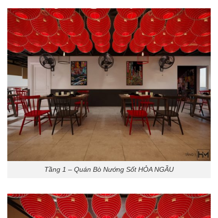
Tầng 1 – Quán Bò Nướng Sốt HỎA NGẦU