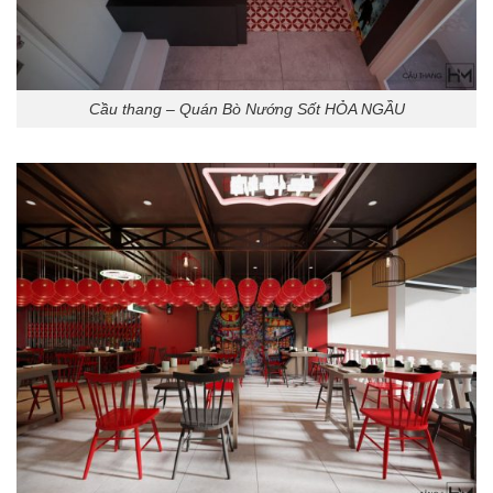
Cầu thang – Quán Bò Nướng Sốt HỎA NGẦU