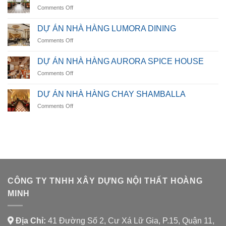
on
Comments Off
NARAH
HIGHLANDS
DỰ ÁN NHÀ HÀNG LUMORA DINING
RESTAURANT
on
Comments Off
DỰ
ÁN
DỰ ÁN NHÀ HÀNG AURORA SPICE HOUSE
NHÀ
on
Comments Off
HÀNG
DỰ
LUMORA
ÁN
DINING
DỰ ÁN NHÀ HÀNG CHAY SHAMBALLA
NHÀ
on
Comments Off
HÀNG
DỰ
AURORA
ÁN
SPICE
NHÀ
HOUSE
HÀNG
CHAY
SHAMBALLA
CÔNG TY TNHH XÂY DỰNG NỘI THẤT HOÀNG
MINH
Địa Chỉ:
41 Đường Số 2, Cư Xá Lữ Gia, P.15, Quận 11,