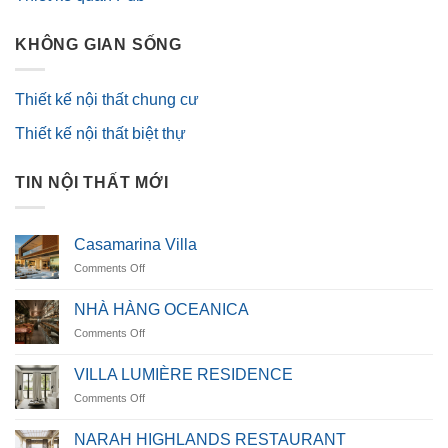
KHÔNG GIAN SỐNG
Thiết kế nội thất chung cư
Thiết kế nội thất biệt thự
TIN NỘI THẤT MỚI
Casamarina Villa
on
Comments Off
Casamarina
Villa
NHÀ HÀNG OCEANICA
on
Comments Off
NHÀ
HÀNG
VILLA LUMIÈRE RESIDENCE
OCEANICA
on
Comments Off
VILLA
LUMIÈRE
NARAH HIGHLANDS RESTAURANT
RESIDENCE