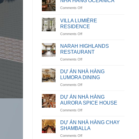
NHÀ HÀNG OCEANICA
on
Comments Off
NHÀ
HÀNG
VILLA LUMIÈRE
OCEANICA
RESIDENCE
on
Comments Off
VILLA
LUMIÈRE
NARAH HIGHLANDS
RESIDENCE
RESTAURANT
on
Comments Off
NARAH
HIGHLANDS
DỰ ÁN NHÀ HÀNG
RESTAURANT
LUMORA DINING
on
Comments Off
DỰ
ÁN
DỰ ÁN NHÀ HÀNG
NHÀ
AURORA SPICE HOUSE
HÀNG
on
Comments Off
LUMORA
DỰ
DINING
ÁN
DỰ ÁN NHÀ HÀNG CHAY
NHÀ
SHAMBALLA
HÀNG
on
Comments Off
AURORA