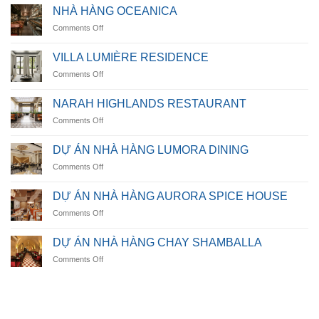
Villa
NHÀ HÀNG OCEANICA
on
Comments Off
NHÀ
HÀNG
VILLA LUMIÈRE RESIDENCE
OCEANICA
on
Comments Off
VILLA
LUMIÈRE
NARAH HIGHLANDS RESTAURANT
RESIDENCE
on
Comments Off
NARAH
HIGHLANDS
DỰ ÁN NHÀ HÀNG LUMORA DINING
RESTAURANT
on
Comments Off
DỰ
ÁN
DỰ ÁN NHÀ HÀNG AURORA SPICE HOUSE
NHÀ
on
Comments Off
HÀNG
DỰ
LUMORA
ÁN
DINING
DỰ ÁN NHÀ HÀNG CHAY SHAMBALLA
NHÀ
on
Comments Off
HÀNG
DỰ
AURORA
ÁN
SPICE
NHÀ
HOUSE
HÀNG
CHAY