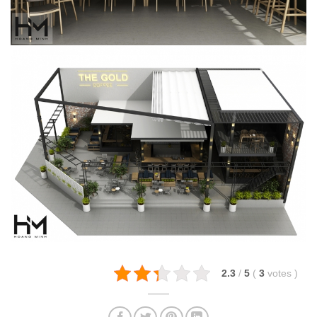
2.3
/
5
(
3
votes
)