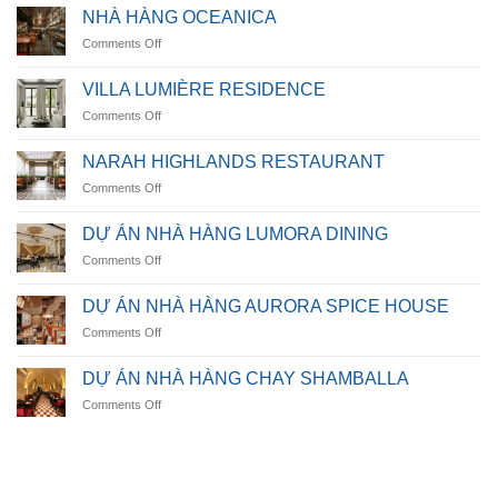
Villa
NHÀ HÀNG OCEANICA
on
Comments Off
NHÀ
HÀNG
VILLA LUMIÈRE RESIDENCE
OCEANICA
on
Comments Off
VILLA
LUMIÈRE
NARAH HIGHLANDS RESTAURANT
RESIDENCE
on
Comments Off
NARAH
HIGHLANDS
DỰ ÁN NHÀ HÀNG LUMORA DINING
RESTAURANT
on
Comments Off
DỰ
ÁN
DỰ ÁN NHÀ HÀNG AURORA SPICE HOUSE
NHÀ
on
Comments Off
HÀNG
DỰ
LUMORA
ÁN
DINING
DỰ ÁN NHÀ HÀNG CHAY SHAMBALLA
NHÀ
on
Comments Off
HÀNG
DỰ
AURORA
ÁN
SPICE
NHÀ
HOUSE
HÀNG
CHAY