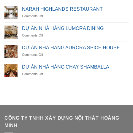
VILLA
LUMIÈRE
NARAH HIGHLANDS RESTAURANT
RESIDENCE
on
Comments Off
NARAH
HIGHLANDS
DỰ ÁN NHÀ HÀNG LUMORA DINING
RESTAURANT
on
Comments Off
DỰ
ÁN
DỰ ÁN NHÀ HÀNG AURORA SPICE HOUSE
NHÀ
on
Comments Off
HÀNG
DỰ
LUMORA
ÁN
DINING
DỰ ÁN NHÀ HÀNG CHAY SHAMBALLA
NHÀ
on
Comments Off
HÀNG
DỰ
AURORA
ÁN
SPICE
NHÀ
HOUSE
HÀNG
CHAY
SHAMBALLA
CÔNG TY TNHH XÂY DỰNG NỘI THẤT HOÀNG
MINH