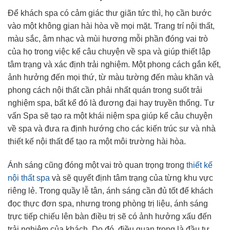
Để khách spa có cảm giác thư giãn tức thì, họ cần bước
vào một không gian hài hòa về mọi mặt. Trang trí nội thất,
màu sắc, âm nhạc và mùi hương mỗi phần đóng vai trò
của họ trong việc kể câu chuyện về spa và giúp thiết lập
tâm trạng và xác định trải nghiệm. Một phong cách gắn kết,
ảnh hưởng đến mọi thứ, từ màu tường đến màu khăn và
phong cách nội thất cần phải nhất quán trong suốt trải
nghiệm spa, bất kể đó là đương đại hay truyền thống. Tư
vấn Spa sẽ tạo ra một khái niệm spa giúp kể câu chuyện
về spa và đưa ra định hướng cho các kiến ​​trúc sư và nhà
thiết kế nội thất để tạo ra một môi trường hài hòa.
Ánh sáng cũng đóng một vai trò quan trọng trong
thiết kế
nội thất spa
và sẽ quyết định tâm trạng của từng khu vực
riêng lẻ. Trong quầy lễ tân, ánh sáng cần đủ tốt để khách
đọc thực đơn spa, nhưng trong phòng trị liệu, ánh sáng
trực tiếp chiếu lên bàn điều trị sẽ có ảnh hưởng xấu đến
trải nghiệm của khách. Do đó, điều quan trọng là đầu tư