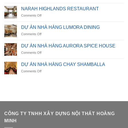
VILLA
LUMIÈRE
NARAH HIGHLANDS RESTAURANT
RESIDENCE
on
Comments Off
NARAH
HIGHLANDS
DỰ ÁN NHÀ HÀNG LUMORA DINING
RESTAURANT
on
Comments Off
DỰ
ÁN
DỰ ÁN NHÀ HÀNG AURORA SPICE HOUSE
NHÀ
on
Comments Off
HÀNG
DỰ
LUMORA
ÁN
DINING
DỰ ÁN NHÀ HÀNG CHAY SHAMBALLA
NHÀ
on
Comments Off
HÀNG
DỰ
AURORA
ÁN
SPICE
NHÀ
HOUSE
HÀNG
CHAY
SHAMBALLA
CÔNG TY TNHH XÂY DỰNG NỘI THẤT HOÀNG
MINH