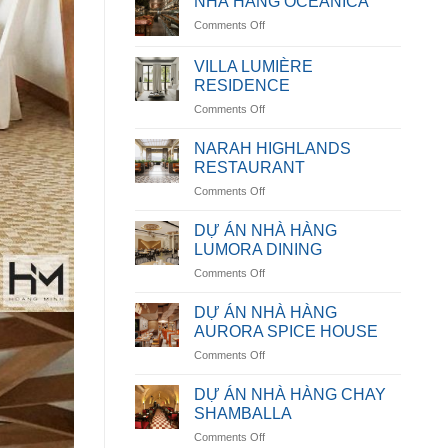
NHÀ HÀNG OCEANICA
on
Comments Off
NHÀ
HÀNG
VILLA LUMIÈRE
OCEANICA
RESIDENCE
on
Comments Off
VILLA
LUMIÈRE
NARAH HIGHLANDS
RESIDENCE
RESTAURANT
on
Comments Off
NARAH
HIGHLANDS
DỰ ÁN NHÀ HÀNG
RESTAURANT
LUMORA DINING
on
Comments Off
DỰ
ÁN
DỰ ÁN NHÀ HÀNG
NHÀ
AURORA SPICE HOUSE
HÀNG
on
Comments Off
LUMORA
DỰ
DINING
ÁN
DỰ ÁN NHÀ HÀNG CHAY
NHÀ
SHAMBALLA
HÀNG
on
Comments Off
AURORA