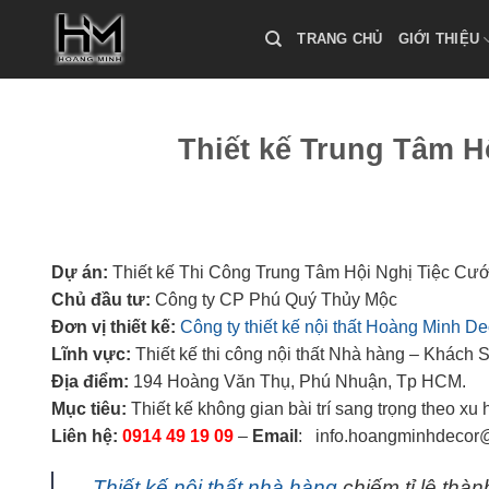
Skip
to
TRANG CHỦ
GIỚI THIỆU
content
Thiết kế Trung Tâm Hộ
Dự án:
Thiết kế Thi Công Trung Tâm Hội Nghị Tiệc Cươ
Chủ đầu tư:
Công ty CP Phú Quý Thủy Mộc
Đơn vị thiết kế:
Công ty thiết kế nội thất Hoàng Minh De
Lĩnh vực:
Thiết kế thi công nội thất Nhà hàng – Khách 
Địa điểm:
194 Hoàng Văn Thụ, Phú Nhuận, Tp HCM.
Mục tiêu:
Thiết kế không gian bài trí sang trọng theo xu 
Liên hệ:
0914 49 19 09
–
Email
: info.hoangminhdecor
Thiết kế nội thất nhà hàng
chiếm tỉ lệ thà