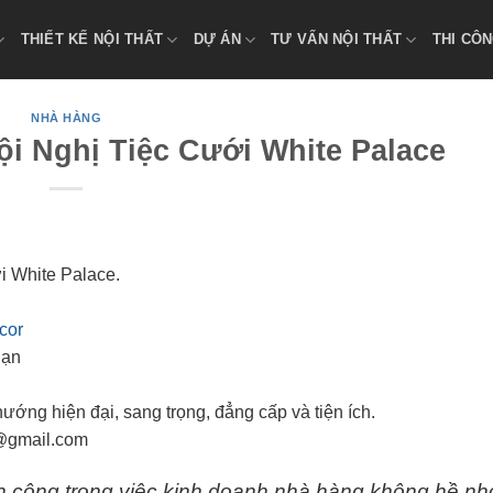
THIẾT KẾ NỘI THẤT
DỰ ÁN
TƯ VẤN NỘI THẤT
THI CÔN
NHÀ HÀNG
i Nghị Tiệc Cưới White Palace
́i White Palace.
cor
Sạn
hướng hiện đại, sang trọng, đẳng cấp và tiện ích.
@gmail.com
nh công trong việc kinh doanh nhà hàng không hề nh