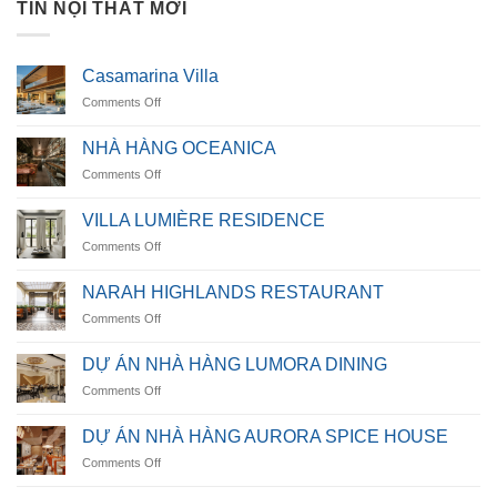
TIN NỘI THẤT MỚI
Casamarina Villa
on
Comments Off
Casamarina
Villa
NHÀ HÀNG OCEANICA
on
Comments Off
NHÀ
HÀNG
VILLA LUMIÈRE RESIDENCE
OCEANICA
on
Comments Off
VILLA
LUMIÈRE
NARAH HIGHLANDS RESTAURANT
RESIDENCE
on
Comments Off
NARAH
HIGHLANDS
DỰ ÁN NHÀ HÀNG LUMORA DINING
RESTAURANT
on
Comments Off
DỰ
ÁN
DỰ ÁN NHÀ HÀNG AURORA SPICE HOUSE
NHÀ
on
Comments Off
HÀNG
DỰ
LUMORA