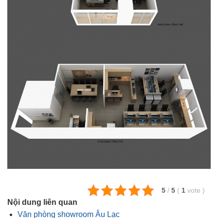
5
/
5
(
1
vote
)
Nội dung liên quan
Văn phòng showroom Âu Lạc