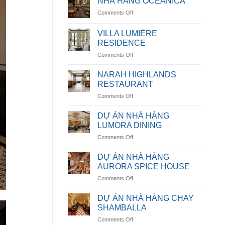
NHÀ HÀNG OCEANICA
on
Comments Off
NHÀ
HÀNG
VILLA LUMIÈRE
OCEANICA
RESIDENCE
on
Comments Off
VILLA
LUMIÈRE
NARAH HIGHLANDS
RESIDENCE
RESTAURANT
on
Comments Off
NARAH
HIGHLANDS
DỰ ÁN NHÀ HÀNG
RESTAURANT
LUMORA DINING
on
Comments Off
DỰ
ÁN
DỰ ÁN NHÀ HÀNG
NHÀ
AURORA SPICE HOUSE
HÀNG
on
Comments Off
LUMORA
DỰ
DINING
ÁN
DỰ ÁN NHÀ HÀNG CHAY
NHÀ
SHAMBALLA
HÀNG
on
Comments Off
AURORA