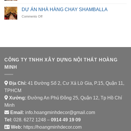
DỰ
LUMORA
ÁN
DINING
DỰ ÁN NHÀ HÀNG CHAY SHAMBALLA
NHÀ
on
Comments Off
HÀNG
DỰ
AURORA
ÁN
SPICE
NHÀ
HOUSE
HÀNG
CHAY
SHAMBALLA
CÔNG TY TNHH XÂY DỰNG NỘI THẤT HOÀNG
MINH
Địa Chỉ:
41 Đường Số 2, Cư Xá Lữ Gia, P.15, Quận 11,
TPHCM
Xưởng:
Đường An Phú Đông 25, Quận 12, Tp Hồ Chí
Minh
Email:
info.hoangminhdecor@gmail.com
Tel:
028. 6272 1248 –
0914 49 19 09
Web:
https://hoangminhdecor.com