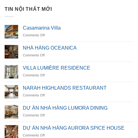
TIN NỘI THẤT MỚI
Casamarina Villa
on
Comments Off
Casamarina
Villa
NHÀ HÀNG OCEANICA
on
Comments Off
NHÀ
HÀNG
VILLA LUMIÈRE RESIDENCE
OCEANICA
on
Comments Off
VILLA
LUMIÈRE
NARAH HIGHLANDS RESTAURANT
RESIDENCE
on
Comments Off
NARAH
HIGHLANDS
DỰ ÁN NHÀ HÀNG LUMORA DINING
RESTAURANT
on
Comments Off
DỰ
ÁN
DỰ ÁN NHÀ HÀNG AURORA SPICE HOUSE
NHÀ
on
Comments Off
HÀNG