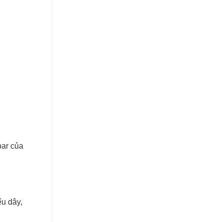
bar của
ểu dây,