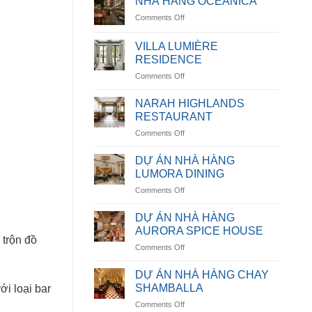
NHÀ HÀNG OCEANICA
on
Comments Off
NHÀ
HÀNG
VILLA LUMIÈRE
OCEANICA
RESIDENCE
on
Comments Off
VILLA
LUMIÈRE
NARAH HIGHLANDS
RESIDENCE
RESTAURANT
on
Comments Off
NARAH
HIGHLANDS
DỰ ÁN NHÀ HÀNG
RESTAURANT
LUMORA DINING
on
Comments Off
DỰ
ÁN
DỰ ÁN NHÀ HÀNG
NHÀ
AURORA SPICE HOUSE
HÀNG
 trộn đồ
on
Comments Off
LUMORA
DỰ
DINING
ÁN
DỰ ÁN NHÀ HÀNG CHAY
NHÀ
SHAMBALLA
i loại bar
HÀNG
on
Comments Off
AURORA