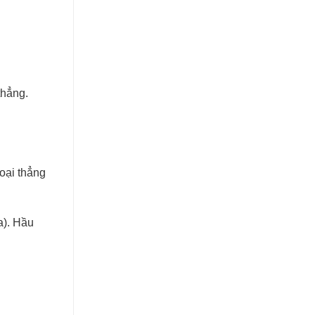
thẳng.
oại thẳng
a). Hầu