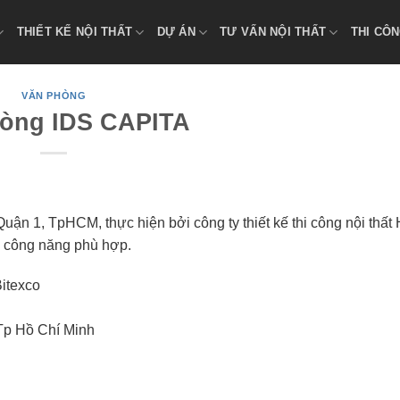
THIẾT KẾ NỘI THẤT
DỰ ÁN
TƯ VẤN NỘI THẤT
THI CÔN
VĂN PHÒNG
òng IDS CAPITA
Quận 1, TpHCM, thực hiện bởi công ty thiết kế thi công nội thất
ạo công năng phù hợp.
Bitexco
Tp Hồ Chí Minh