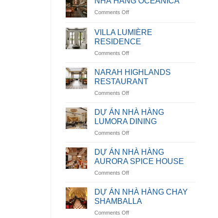
NHÀ HÀNG OCEANICA
on
Comments Off
NHÀ
HÀNG
VILLA LUMIÈRE
OCEANICA
RESIDENCE
on
Comments Off
VILLA
LUMIÈRE
NARAH HIGHLANDS
RESIDENCE
RESTAURANT
on
Comments Off
NARAH
HIGHLANDS
DỰ ÁN NHÀ HÀNG
RESTAURANT
LUMORA DINING
on
Comments Off
DỰ
ÁN
DỰ ÁN NHÀ HÀNG
NHÀ
AURORA SPICE HOUSE
HÀNG
on
Comments Off
LUMORA
DỰ
DINING
ÁN
DỰ ÁN NHÀ HÀNG CHAY
NHÀ
SHAMBALLA
HÀNG
on
Comments Off
AURORA