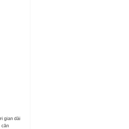
ời gian dài
ộ căn