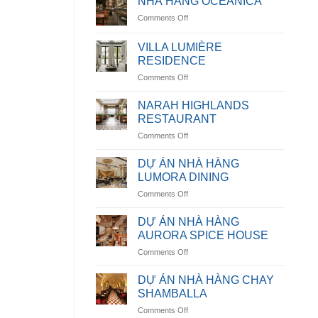
NHÀ HÀNG OCEANICA
on
Comments Off
NHÀ
HÀNG
VILLA LUMIÈRE
OCEANICA
RESIDENCE
on
Comments Off
VILLA
LUMIÈRE
NARAH HIGHLANDS
RESIDENCE
RESTAURANT
on
Comments Off
NARAH
HIGHLANDS
DỰ ÁN NHÀ HÀNG
RESTAURANT
LUMORA DINING
on
Comments Off
DỰ
ÁN
DỰ ÁN NHÀ HÀNG
NHÀ
AURORA SPICE HOUSE
HÀNG
on
Comments Off
LUMORA
DỰ
DINING
ÁN
DỰ ÁN NHÀ HÀNG CHAY
NHÀ
SHAMBALLA
HÀNG
on
Comments Off
AURORA