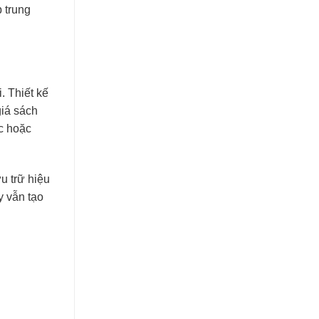
p trung
. Thiết kế
giá sách
c hoặc
u trữ hiệu
y vẫn tạo