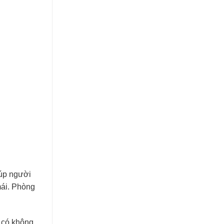
iúp người
mái. Phòng
à có không