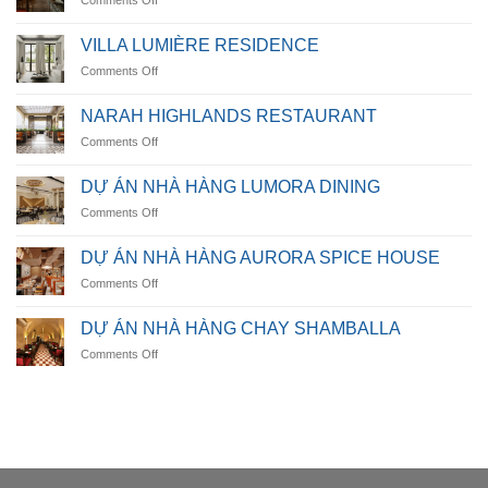
NHÀ
HÀNG
VILLA LUMIÈRE RESIDENCE
OCEANICA
on
Comments Off
VILLA
LUMIÈRE
NARAH HIGHLANDS RESTAURANT
RESIDENCE
on
Comments Off
NARAH
HIGHLANDS
DỰ ÁN NHÀ HÀNG LUMORA DINING
RESTAURANT
on
Comments Off
DỰ
ÁN
DỰ ÁN NHÀ HÀNG AURORA SPICE HOUSE
NHÀ
on
Comments Off
HÀNG
DỰ
LUMORA
ÁN
DINING
DỰ ÁN NHÀ HÀNG CHAY SHAMBALLA
NHÀ
on
Comments Off
HÀNG
DỰ
AURORA
ÁN
SPICE
NHÀ
HOUSE
HÀNG
CHAY
SHAMBALLA