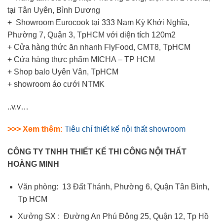
tại Tân Uyên, Bình Dương
+ Showroom Eurocook tại 333 Nam Kỳ Khởi Nghĩa,
Phường 7, Quận 3, TpHCM với diện tích 120m2
+ Cửa hàng thức ăn nhanh FlyFood, CMT8, TpHCM
+ Cửa hàng thực phẩm MICHA – TP HCM
+ Shop balo Uyên Vân, TpHCM
+ showroom áo cưới NTMK
..v.v…
>>> Xem thêm:
Tiêu chí thiết kế nội thất showroom
CÔNG TY TNHH THIẾT KẾ THI CÔNG NỘI THẤT
HOÀNG MINH
Văn phòng: 13 Đất Thánh, Phường 6, Quận Tân Bình,
Tp HCM
Xưởng SX : Đường An Phú Đông 25, Quận 12, Tp Hồ