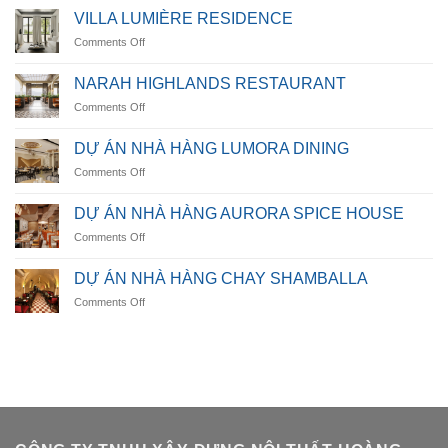
HÀNG
VILLA LUMIÈRE RESIDENCE
OCEANICA
on
Comments Off
VILLA
LUMIÈRE
NARAH HIGHLANDS RESTAURANT
RESIDENCE
on
Comments Off
NARAH
HIGHLANDS
DỰ ÁN NHÀ HÀNG LUMORA DINING
RESTAURANT
on
Comments Off
DỰ
ÁN
DỰ ÁN NHÀ HÀNG AURORA SPICE HOUSE
NHÀ
on
Comments Off
HÀNG
DỰ
LUMORA
ÁN
DINING
DỰ ÁN NHÀ HÀNG CHAY SHAMBALLA
NHÀ
on
Comments Off
HÀNG
DỰ
AURORA
ÁN
SPICE
NHÀ
HOUSE
HÀNG
CHAY
SHAMBALLA