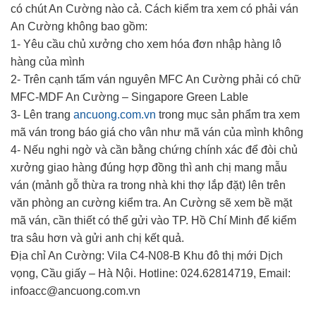
có chút An Cường nào cả. Cách kiểm tra xem có phải ván
An Cường không bao gồm:
1- Yêu cầu chủ xưởng cho xem hóa đơn nhập hàng lô
hàng của mình
2- Trên cạnh tấm ván nguyên MFC An Cường phải có chữ
MFC-MDF An Cường – Singapore Green Lable
3- Lên trang
ancuong.com.vn
trong mục sản phẩm tra xem
mã ván trong báo giá cho vân như mã ván của mình không
4- Nếu nghi ngờ và cần bằng chứng chính xác để đòi chủ
xưởng giao hàng đúng hợp đồng thì anh chị mang mẫu
ván (mảnh gỗ thừa ra trong nhà khi thợ lắp đặt) lên trên
văn phòng an cường kiểm tra. An Cường sẽ xem bề mặt
mã ván, cần thiết có thể gửi vào TP. Hồ Chí Minh để kiểm
tra sâu hơn và gửi anh chị kết quả.
Địa chỉ An Cường: Vila C4-N08-B Khu đô thị mới Dịch
vọng, Cầu giấy – Hà Nội. Hotline: 024.62814719, Email:
infoacc@ancuong.com.vn