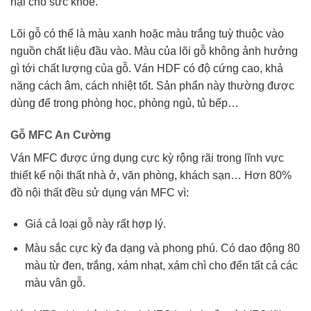
hại cho sức khoẻ.
Lõi gỗ có thể là màu xanh hoặc màu trắng tuỳ thuộc vào
nguồn chất liệu đầu vào. Màu của lõi gỗ không ảnh hưởng
gì tới chất lượng của gỗ. Ván HDF có độ cứng cao, khả
năng cách âm, cách nhiệt tốt. Sản phẩn này thường được
dùng để trong phòng học, phòng ngủ, tủ bếp…
Gỗ MFC An Cường
Ván MFC được ứng dụng cực kỳ rộng rãi trong lĩnh vực
thiết kế nội thất nhà ở, văn phòng, khách sạn… Hơn 80%
đồ nội thất đều sử dụng ván MFC vì:
Giá cả loại gỗ này rất hợp lý.
Màu sắc cực kỳ đa dạng và phong phú. Có dao động 80
màu từ đen, trắng, xám nhạt, xám chì cho đến tất cả các
màu vân gỗ.