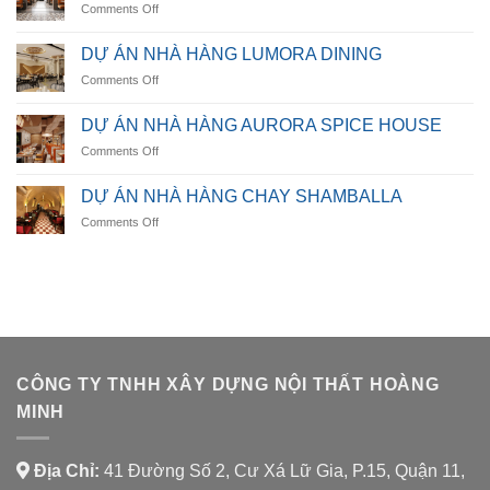
on
Comments Off
NARAH
HIGHLANDS
DỰ ÁN NHÀ HÀNG LUMORA DINING
RESTAURANT
on
Comments Off
DỰ
ÁN
DỰ ÁN NHÀ HÀNG AURORA SPICE HOUSE
NHÀ
on
Comments Off
HÀNG
DỰ
LUMORA
ÁN
DINING
DỰ ÁN NHÀ HÀNG CHAY SHAMBALLA
NHÀ
on
Comments Off
HÀNG
DỰ
AURORA
ÁN
SPICE
NHÀ
HOUSE
HÀNG
CHAY
SHAMBALLA
CÔNG TY TNHH XÂY DỰNG NỘI THẤT HOÀNG
MINH
Địa Chỉ:
41 Đường Số 2, Cư Xá Lữ Gia, P.15, Quận 11,