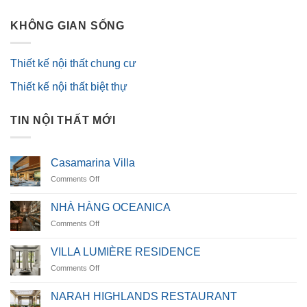
KHÔNG GIAN SỐNG
Thiết kế nội thất chung cư
Thiết kế nội thất biệt thự
TIN NỘI THẤT MỚI
Casamarina Villa
on
Comments Off
Casamarina
Villa
NHÀ HÀNG OCEANICA
on
Comments Off
NHÀ
HÀNG
VILLA LUMIÈRE RESIDENCE
OCEANICA
on
Comments Off
VILLA
LUMIÈRE
NARAH HIGHLANDS RESTAURANT
RESIDENCE