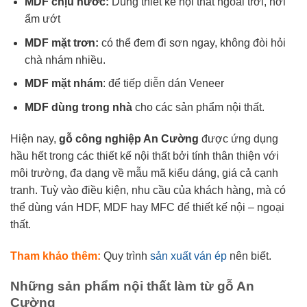
MDF chịu nước:
Dùng thiết kế nội thất ngoài trời, nơi
ẩm ướt
MDF mặt trơn:
có thể đem đi sơn ngay, không đòi hỏi
chà nhám nhiều.
MDF mặt nhám
: để tiếp diễn dán Veneer
MDF dùng trong nhà
cho các sản phẩm nội thất.
Hiện nay,
gỗ công nghiệp An Cường
được ứng dụng
hầu hết trong các thiết kế nội thất bởi tính thân thiện với
môi trường, đa dạng về mẫu mã kiểu dáng, giá cả cạnh
tranh. Tuỳ vào điều kiện, nhu cầu của khách hàng, mà có
thể dùng ván HDF, MDF hay MFC để thiết kế nội – ngoại
thất.
Tham khảo thêm:
Quy trình
sản xuất ván ép
nên biết.
Những sản phẩm nội thất làm từ gỗ An
Cường