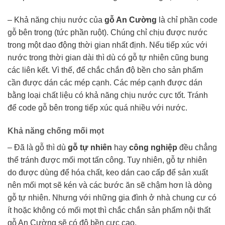
– Khả năng chịu nước của
gỗ An Cường
là chỉ phần code
gỗ bên trong (tức phần ruột). Chúng chỉ chịu được nước
trong một dao động thời gian nhất định. Nếu tiếp xúc với
nước trong thời gian dài thì dù có gỗ tự nhiên cũng bung
các liên kết. Vì thế, để chắc chắn độ bền cho sản phẩm
cần được dán các mép cạnh. Các mép cạnh được dán
bằng loại chất liệu có khả năng chịu nước cực tốt. Tránh
để code gỗ bên trong tiếp xúc quá nhiều với nước.
Khả năng chống mối mọt
– Đã là gỗ thì dù
gỗ tự nhiên
hay
công nghiệp
đều chẳng
thể tránh được mối mọt tấn công. Tuy nhiên, gỗ tự nhiên
do được dùng để hóa chất, keo dán cao cấp để sản xuất
nên mối mọt sẽ kén và các bước ăn sẽ chậm hơn là dòng
gỗ tự nhiên. Nhưng với những gia đình ở nhà chung cư có
ít hoặc không có mối mọt thì chắc chắn sản phẩm nội thất
gỗ An Cường sẽ có độ bền cực cao.