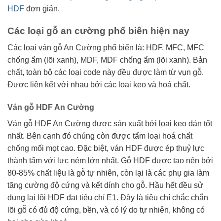
HDF
đơn giản.
Các loại gỗ an cường phổ biến hiện nay
Các loại ván gỗ An Cường phổ biến là: HDF, MFC, MFC
chống ẩm (lõi xanh), MDF, MDF chống ẩm (lõi xanh). Bản
chất, toàn bộ các loại code này đều được làm từ vụn gỗ.
Được liên kết với nhau bởi các loại keo và hoá chất.
Ván gỗ HDF An Cường
Ván gỗ HDF An Cường được sản xuất bởi loại keo dán tốt
nhất. Bên cạnh đó chúng còn được tẩm loại hoá chất
chống mối mọt cao. Đặc biệt, ván HDF được ép thuỷ lực
thành tấm với lực ném lớn nhất. Gỗ HDF được tạo nên bởi
80-85% chất liệu là gỗ tự nhiên, còn lại là các phụ gia làm
tăng cường độ cứng và kết dính cho gỗ. Hầu hết đều sử
dụng lại lõi HDF đạt tiêu chí E1. Đây là tiêu chí chắc chắn
lõi gỗ có đủ độ cứng, bền, và có lý do tự nhiên, không có