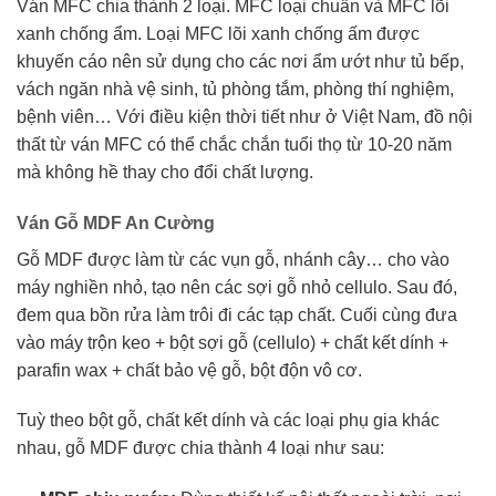
Ván MFC chia thành 2 loại. MFC loại chuẩn và MFC lõi
xanh chống ẩm. Loại MFC lõi xanh chống ấm được
khuyến cáo nên sử dụng cho các nơi ẩm ướt như tủ bếp,
vách ngăn nhà vệ sinh, tủ phòng tắm, phòng thí nghiệm,
bệnh viên… Với điều kiện thời tiết như ở Việt Nam, đồ nội
thất từ ván MFC có thể chắc chắn tuổi thọ từ 10-20 năm
mà không hề thay cho đổi chất lượng.
Ván Gỗ MDF An Cường
Gỗ MDF được làm từ các vụn gỗ, nhánh cây… cho vào
máy nghiền nhỏ, tạo nên các sợi gỗ nhỏ cellulo. Sau đó,
đem qua bồn rửa làm trôi đi các tạp chất. Cuối cùng đưa
vào máy trộn keo + bột sợi gỗ (cellulo) + chất kết dính +
parafin wax + chất bảo vệ gỗ, bột độn vô cơ.
Tuỳ theo bột gỗ, chất kết dính và các loại phụ gia khác
nhau, gỗ MDF được chia thành 4 loại như sau: