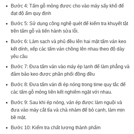
Bước 4: Tấm gỗ mỏng được cho vào máy sấy khô để
đạt độ ẩm quy định
Bước 5: Sử dụng công nghệ quét để kiểm tra khuyết tật
trên tấm gỗ và tiến hành sửa lỗi.
Bước 6: Làm sạch và phủ đều lên hai mặt tấm ván keo
kết dính, xếp các tấm ván chồng lên nhau theo độ dày
yêu cầu
Bước 7: Đưa tấm ván vào máy ép lạnh để làm phẳng và
đảm bảo keo được phân phối đồng đều
Bước 8: Đưa tấm ván đi ép nóng trong time quy tắc để
các tấm gỗ mỏng liên kết nghiêm ngặt với nhau.
Bước 9: Sau khi ép nóng, ván ép được làm nguội và
đưa vào máy cắt tỉa và chà nhám để bỏ cạnh, làm mịn
bề mặt.
Bước 10: Kiểm tra chất lượng thành phẩm