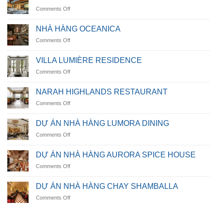
on
Comments Off
Casamarina
Villa
NHÀ HÀNG OCEANICA
on
Comments Off
NHÀ
HÀNG
VILLA LUMIÈRE RESIDENCE
OCEANICA
on
Comments Off
VILLA
LUMIÈRE
NARAH HIGHLANDS RESTAURANT
RESIDENCE
on
Comments Off
NARAH
HIGHLANDS
DỰ ÁN NHÀ HÀNG LUMORA DINING
RESTAURANT
on
Comments Off
DỰ
ÁN
DỰ ÁN NHÀ HÀNG AURORA SPICE HOUSE
NHÀ
on
Comments Off
HÀNG
DỰ
LUMORA
ÁN
DINING
DỰ ÁN NHÀ HÀNG CHAY SHAMBALLA
NHÀ
on
Comments Off
HÀNG
DỰ
AURORA
ÁN
SPICE