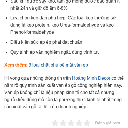
Sau khi được sấy khô, tấm gỗ mỏng được bảo quản ít
nhất 24h và giữ độ ẩm 6-8%
Lựa chọn keo dán phù hợp. Các loại keo thường sử
dụng là keo protein, keo Urea-formaldehyde và keo
Phenol-formaldehyde
Điều kiện sức ép ép phải đạt chuẩn
Quy trình ép ván nghiêm ngặt, đúng trình tự.
Xem thêm:
3 loại chất phủ bề mặt ván ép
Hi vọng qua những thông tin trên
Hoàng Minh Decor
có thể
nắm rõ quy trình sản xuất ván ép gỗ công nghiệp hiện nay.
Ván ép không chỉ là liệu pháp kinh tế cho tất cả những
người tiêu dùng mà còn là phương thức kinh tế nhất trong
sản xuất ván gỗ rất tốt của doanh nghiệp.
Đánh giá post