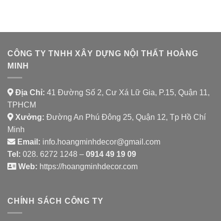
NHÀ
HOUSE
HÀNG
CHAY
SHAMBALLA
CÔNG TY TNHH XÂY DỰNG NỘI THẤT HOÀNG
MINH
Địa Chỉ:
41 Đường Số 2, Cư Xá Lữ Gia, P.15, Quận 11,
TPHCM
Xưởng:
Đường An Phú Đông 25, Quận 12, Tp Hồ Chí
Minh
Email:
info.hoangminhdecor@gmail.com
Tel:
028. 6272 1248 –
0914 49 19 09
Web:
https://hoangminhdecor.com
CHÍNH SÁCH CÔNG TY