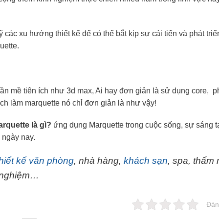
ác xu hướng thiết kế để có thể bắt kịp sự cải tiến và phát triể
uette.
n mề tiên ích như 3d max, Ai hay đơn giản là sử dụng core, 
h làm marquette nó chỉ đơn giản là như vậy!
rquette là gì?
ứng dụng Marquette trong cuộc sống, sự sáng t
 ngày nay.
thiết kế văn phòng
, nhà hàng,
khách sạn
, spa, thẩm
h nghiệm…
Đán