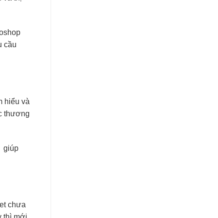
DỰ
SPICE
ÁN
HOUSE
NHÀ
HÀNG
toshop
CHAY
u cầu
SHAMBALLA
m hiểu và
ác thương
g giúp
ket chưa
 thì mới