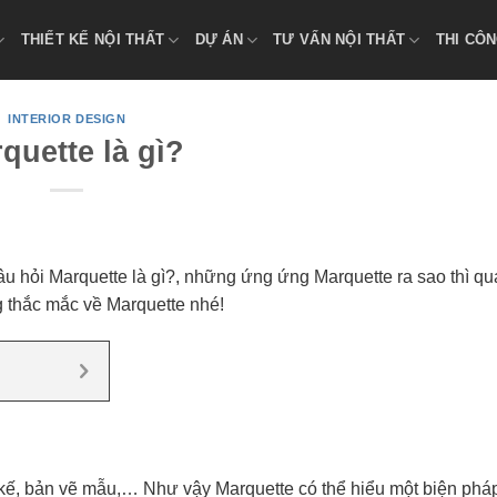
THIẾT KẾ NỘI THẤT
DỰ ÁN
TƯ VẤN NỘI THẤT
THI CÔN
INTERIOR DESIGN
quette là gì?
 hỏi Marquette là gì?, những ứng ứng Marquette ra sao thì qua
g thắc mắc về Marquette nhé!
t kế, bản vẽ mẫu,… Như vậy Marquette có thể hiểu một biện phá