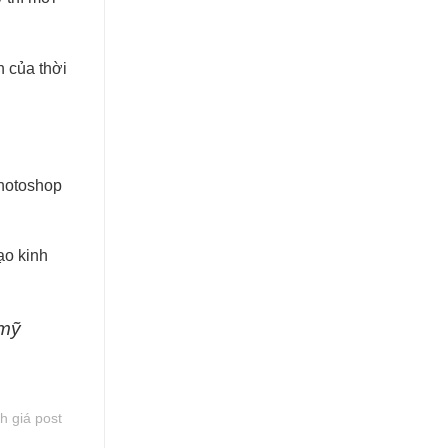
n của thời
photoshop
ạo kinh
 mỹ
h giá post