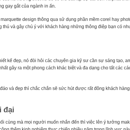
àng gay gắt của ngành in ấn.
ủa marquette design thông qua sử dụng phần mềm corel hay pho
g thú và gây chú ý với khách hàng những thông điệp bạn có nh
iết kế đẹp, nó đòi hỏi các chuyên gia kỹ sư cần sự sáng tạo, a
nhất gây ra một phong cách khác biệt và đa dạng cho tất các c
đáo và đẹp thì chắc chắn sẽ sức hút được rất đông khách hàn
 đại
 cuối cùng mà mọi người muốn nhắn đến thì việc lên ý tưởng ma
cộng thêm kinh nghiệm thực chiến nhiều năm trong lĩnh vực này