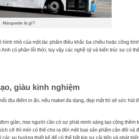
Marquette là gì?
hình nhỏ của một tác phẩm điêu khắc ba chiều hoặc công trình ki
nh có phần lỗi thời, tuy vậy các nghệ sỹ và kiến ​​trúc sư có th
tạo, giàu kinh nghiệm
mỗi địa điểm in ấn, nếu maket đa dạng, đẹp mắt thì sẽ sức hút
i đơn giản, mọi người cần có sự phát minh sáng tạo cộng thêm 
kích cỡ thì mới có thể cho ra đời một loại sản phẩm cân đối và
ác xu hướng thiết kế để có thể bắt kịp sự cải tiến và phát triển