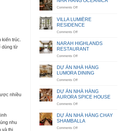
NHÀ HÀNG OCEANICA
on
Comments Off
NHÀ
HÀNG
VILLA LUMIÈRE
OCEANICA
RESIDENCE
on
Comments Off
VILLA
ến ​​trúc.
LUMIÈRE
NARAH HIGHLANDS
ể dùng từ
RESIDENCE
RESTAURANT
on
Comments Off
NARAH
HIGHLANDS
DỰ ÁN NHÀ HÀNG
RESTAURANT
LUMORA DINING
on
Comments Off
DỰ
ÁN
DỰ ÁN NHÀ HÀNG
 được nhiều
NHÀ
AURORA SPICE HOUSE
HÀNG
on
Comments Off
LUMORA
DỰ
DINING
ÁN
kinh
DỰ ÁN NHÀ HÀNG CHAY
NHÀ
SHAMBALLA
 đúng nhu
HÀNG
on
Comments Off
AURORA
 và thị