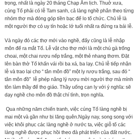
trọng, nhất là ngày 20 tháng Chạp Âm lịch. Thuở xưa,
cúng Tổ phải có lễ Tam sanh, cả làng nghề phân theo từng
nhóm thợ mà đóng góp tiền bạc để lo tổ chức. Chủ lễ là
một người thợ có uy tín hoặc lớ tuổi nhất ra đứng ra bái lễ.
Và ngày đó các thợ mới vào nghề, đấy cũng là lễ nhập
môn để ra mắt Tổ. Lễ vật cho thợ mới là một chú gà trống
choai, một chai rượu nếp trắng, một thẻ nhang thơm. Đặt
lên bàn thờ Tổ khấn vái rồi ba xá, ba lạy. Chủ lễ tiếp nhận
lễ và trao lại cho “ tân môn đồ” một ly rượu trắng, sau đó “
tân môn đồ” lễ phép nâng lý rượu mời người thợ mà mình
tôn làm thầy để thọ giáo. Thầy uống cạn ly với ý nghĩa: sẽ
dạy nghề cho môn đồ thật chí tình, trọn nghĩa.
Qua những năm chiến tranh, việc cúng Tổ làng nghề bị
mai một và gần như bị lãng quên.Ngày nay, song song với
việc khôi phục các làng nghề ở nước ta, việc giỗ tổ các
làng nghề được phục hồi theo đà phát triển của đất nước.