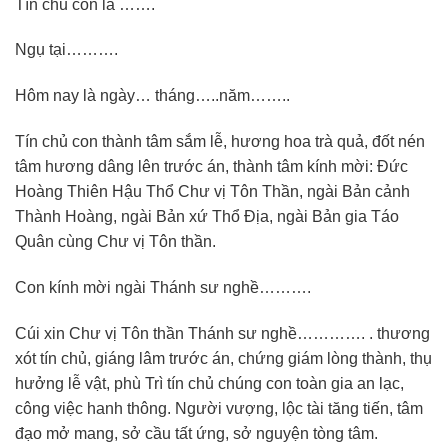
Tín chủ con là …….
Ngụ tại……….
Hôm nay là ngày… tháng…..năm……..
Tín chủ con thành tâm sắm lễ, hương hoa trà quả, đốt nén
tâm hương dâng lên trước án, thành tâm kính mời: Đức
Hoàng Thiên Hậu Thổ Chư vị Tôn Thần, ngài Bản cảnh
Thành Hoàng, ngài Bản xứ Thổ Địa, ngài Bản gia Táo
Quân cùng Chư vị Tôn thần.
Con kính mời ngài Thánh sư nghề……….
Cúi xin Chư vị Tôn thần Thánh sư nghề…………. . thương
xót tín chủ, giáng lâm trước án, chứng giám lòng thành, thụ
hưởng lễ vật, phù Trì tín chủ chúng con toàn gia an lạc,
công việc hanh thông. Người vượng, lộc tài tăng tiến, tâm
đạo mở mang, sở cầu tất ứng, sở nguyện tòng tâm.