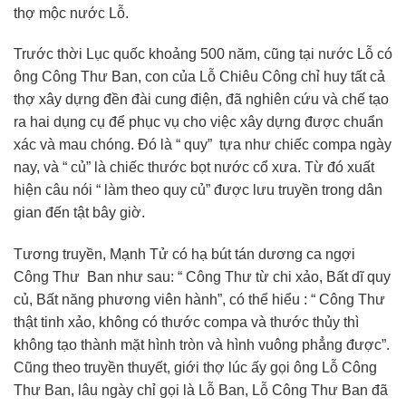
thợ mộc nước Lỗ.
Trước thời Lục quốc khoảng 500 năm, cũng tại nước Lỗ có
ông Công Thư Ban, con của Lỗ Chiêu Công chỉ huy tất cả
thợ xây dựng đền đài cung điện, đã nghiên cứu và chế tạo
ra hai dụng cụ để phục vụ cho việc xây dựng được chuẩn
xác và mau chóng. Đó là “ quy” tựa như chiếc compa ngày
nay, và “ củ” là chiếc thước bọt nước cổ xưa. Từ đó xuất
hiện câu nói “ làm theo quy củ” được lưu truyền trong dân
gian đến tật bây giờ.
Tương truyền, Mạnh Tử có hạ bút tán dương ca ngợi
Công Thư Ban như sau: “ Công Thư từ chi xảo, Bất dĩ quy
củ, Bất năng phương viên hành”, có thể hiểu : “ Công Thư
thật tinh xảo, không có thước compa và thước thủy thì
không tạo thành mặt hình tròn và hình vuông phẳng được”.
Cũng theo truyền thuyết, giới thợ lúc ấy gọi ông Lỗ Công
Thư Ban, lâu ngày chỉ gọi là Lỗ Ban, Lỗ Công Thư Ban đã