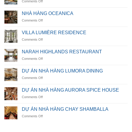
on
Comments Off
Casamarina
Villa
NHÀ HÀNG OCEANICA
on
Comments Off
NHÀ
HÀNG
VILLA LUMIÈRE RESIDENCE
OCEANICA
on
Comments Off
VILLA
LUMIÈRE
NARAH HIGHLANDS RESTAURANT
RESIDENCE
on
Comments Off
NARAH
HIGHLANDS
DỰ ÁN NHÀ HÀNG LUMORA DINING
RESTAURANT
on
Comments Off
DỰ
ÁN
DỰ ÁN NHÀ HÀNG AURORA SPICE HOUSE
NHÀ
on
Comments Off
HÀNG
DỰ
LUMORA
ÁN
DINING
DỰ ÁN NHÀ HÀNG CHAY SHAMBALLA
NHÀ
on
Comments Off
HÀNG
DỰ
AURORA
ÁN
SPICE
NHÀ
HOUSE