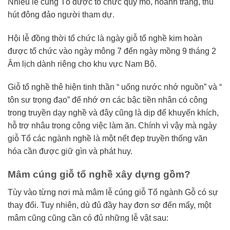
Nhiều lễ cúng Tổ được tổ chức quy mô, hoành tráng, thu
hút đông đảo người tham dự.
Hội lễ đồng thời tổ chức là ngày giỗ tổ nghề kim hoàn
được tổ chức vào ngày mông 7 đến ngày mồng 9 tháng 2
Âm lịch dành riêng cho khu vực Nam Bộ.
Giỗ tổ nghề thê hiện tinh thần “ uống nước nhớ nguồn” và “
tôn sư trọng đạo” để nhớ ơn các bậc tiền nhân có công
trong truyền dạy nghề và đây cũng là dịp để khuyến khích,
hỗ trợ nhâu trong công việc làm ăn. Chính vì vậy mà ngày
giỗ Tổ các ngành nghề là một nết đẹp truyền thống văn
hóa cần được giữ gìn và phát huy.
Mâm cúng giỗ tổ nghề xây dựng gồm?
Tùy vào từng nơi mà mâm lễ cúng giỗ Tổ ngành Gỗ có sự
thay đổi. Tuy nhiên, dù đủ đầy hay đơn sơ đến mấy, một
mâm cũng cũng cần có đủ những lễ vật sau: