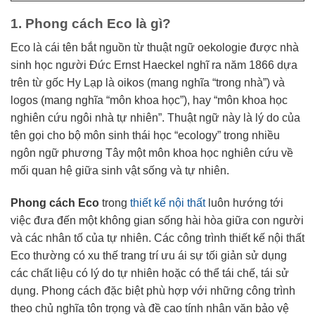
1. Phong cách Eco là gì?
Eco là cái tên bắt nguồn từ thuật ngữ oekologie được nhà
sinh học người Đức Ernst Haeckel nghĩ ra năm 1866 dựa
trên từ gốc Hy Lạp là oikos (mang nghĩa “trong nhà”) và
logos (mang nghĩa “môn khoa học”), hay “môn khoa học
nghiên cứu ngôi nhà tự nhiên”. Thuật ngữ này là lý do của
tên gọi cho bộ môn sinh thái học “ecology” trong nhiều
ngôn ngữ phương Tây một môn khoa học nghiên cứu về
mối quan hệ giữa sinh vật sống và tự nhiên.
Phong cách Eco
trong
thiết kế nội thất
luôn hướng tới
việc đưa đến một không gian sống hài hòa giữa con người
và các nhân tố của tự nhiên. Các công trình thiết kế nội thất
Eco thường có xu thế trang trí ưu ái sự tối giản sử dụng
các chất liệu có lý do tự nhiên hoặc có thể tái chế, tái sử
dụng. Phong cách đặc biệt phù hợp với những công trình
theo chủ nghĩa tôn trọng và đề cao tính nhân văn bảo vệ