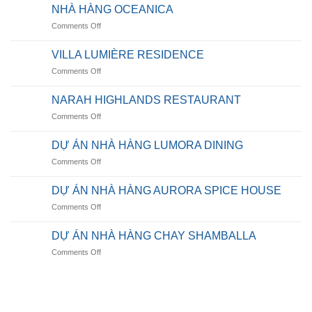
Villa
NHÀ HÀNG OCEANICA
on
Comments Off
NHÀ
HÀNG
VILLA LUMIÈRE RESIDENCE
OCEANICA
on
Comments Off
VILLA
LUMIÈRE
NARAH HIGHLANDS RESTAURANT
RESIDENCE
on
Comments Off
NARAH
HIGHLANDS
DỰ ÁN NHÀ HÀNG LUMORA DINING
RESTAURANT
on
Comments Off
DỰ
ÁN
DỰ ÁN NHÀ HÀNG AURORA SPICE HOUSE
NHÀ
on
Comments Off
HÀNG
DỰ
LUMORA
ÁN
DINING
DỰ ÁN NHÀ HÀNG CHAY SHAMBALLA
NHÀ
on
Comments Off
HÀNG
DỰ
AURORA
ÁN
SPICE
NHÀ
HOUSE
HÀNG
CHAY