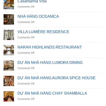
Casamarina Villa
on
Comments Off
Casamarina
Villa
NHÀ HÀNG OCEANICA
on
Comments Off
NHÀ
HÀNG
VILLA LUMIÈRE RESIDENCE
OCEANICA
on
Comments Off
VILLA
LUMIÈRE
NARAH HIGHLANDS RESTAURANT
RESIDENCE
on
Comments Off
NARAH
HIGHLANDS
DỰ ÁN NHÀ HÀNG LUMORA DINING
RESTAURANT
on
Comments Off
DỰ
ÁN
DỰ ÁN NHÀ HÀNG AURORA SPICE HOUSE
NHÀ
on
Comments Off
HÀNG
DỰ
LUMORA
ÁN
DINING
DỰ ÁN NHÀ HÀNG CHAY SHAMBALLA
NHÀ
on
Comments Off
HÀNG
DỰ
AURORA