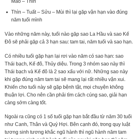
Mão – Thìn
Thìn – Tuất – Sửu – Mùi thì lại gặp vận hạn vào đúng
năm tuổi mình
Vào những năm này, tuổi nào gặp sao La Hầu và sao Kế
Đô sẽ phải gặp cả 3 hạn sau: tam tai, năm tuổi và sao hạn.
Có nhiều tuổi gặp hạn lại rơi vào năm có sao hạn: sao
Thái bạch, Kế đô, Thủy diệu. Trong 3 nhóm sao này thì
Thái bạch và Kế đô là 2 sao xấu với nữ. Những sao này
khi gặp đúng năm tam tai sẽ mang lại rất nhiều vận xui.
Khiến cho tuổi này sẽ gặp bệnh tật, mọi chuyện không
thuận lợi. Cho nên cần phải tìm cách cúng sao, giải hạn
càng sớm càng tốt.
Ngoài ra cũng có 1 số tuổi gặp hạn bắt đầu từ năm 30 tuổi
như Canh, Thân và Quý Hợi. Bên cạnh đó, trong quy luật
tương sinh tương khắc ngũ hành thì ngũ hành năm tam