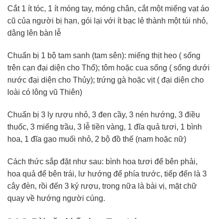
Cắt 1 ít tóc, 1 ít móng tay, móng chân, cắt một miếng vạt áo
cũ của người bị hạn, gói lại với ít bạc lẻ thành một túi nhỏ,
dâng lên bàn lễ
Chuẩn bị 1 bộ tam sanh (tam sên): miếng thịt heo ( sống
trên cạn đại diện cho Thổ); tôm hoặc cua sống ( sống dưới
nước đại diện cho Thủy); trứng gà hoặc vịt ( đại diện cho
loài có lông vũ Thiên)
Chuẩn bị 3 ly rượu nhỏ, 3 đen cầy, 3 nén hướng, 3 điều
thuốc, 3 miếng trầu, 3 lễ tiền vàng, 1 đĩa quả tươi, 1 bình
hoa, 1 đĩa gạo muối nhỏ, 2 bộ đồ thế (nam hoặc nữ)
Cách thức sắp đặt như sau: bình hoa tươi để bên phải,
hoa quả để bên trái, lư hướng để phía trước, tiếp đến là 3
cây đèn, rồi đến 3 ký rượu, trong nữa là bài vị, mặt chữ
quay về hướng người cúng.