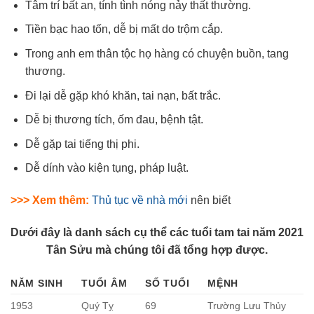
Tâm trí bất an, tính tình nóng nảy thất thường.
Tiền bạc hao tốn, dễ bị mất do trộm cắp.
Trong anh em thân tộc họ hàng có chuyện buồn, tang
thương.
Đi lại dễ gặp khó khăn, tai nạn, bất trắc.
Dễ bị thương tích, ốm đau, bệnh tật.
Dễ gặp tai tiếng thị phi.
Dễ dính vào kiện tụng, pháp luật.
>>> Xem thêm:
Thủ tục về nhà mới
nên biết
Dưới đây là danh sách cụ thể các tuổi tam tai năm 2021
Tân Sửu mà chúng tôi đã tổng hợp được.
NĂM SINH
TUỔI ÂM
SỐ TUỔI
MỆNH
1953
Quý Tỵ
69
Trường Lưu Thủy