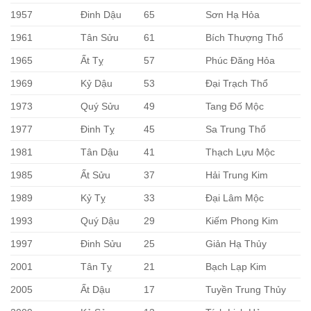
1957
Đinh Dậu
65
Sơn Hạ Hỏa
1961
Tân Sửu
61
Bích Thượng Thổ
1965
Ất Tỵ
57
Phúc Đăng Hỏa
1969
Kỷ Dậu
53
Đại Trạch Thổ
1973
Quý Sửu
49
Tang Đố Mộc
1977
Đinh Tỵ
45
Sa Trung Thổ
1981
Tân Dậu
41
Thạch Lựu Mộc
1985
Ất Sửu
37
Hải Trung Kim
1989
Kỷ Tỵ
33
Đại Lâm Mộc
1993
Quý Dậu
29
Kiếm Phong Kim
1997
Đinh Sửu
25
Giản Hạ Thủy
2001
Tân Tỵ
21
Bạch Lạp Kim
2005
Ất Dậu
17
Tuyền Trung Thủy