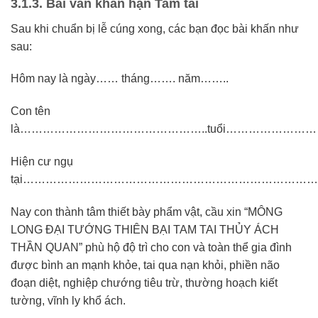
3.1.3.
Bài văn khấn hạn Tam tai
Sau khi chuẩn bị lễ cúng xong, các bạn đọc bài khấn như
sau:
Hôm nay là ngày…… tháng……. năm……..
Con tên
là…………………………………………..tuổi……………………
Hiện cư ngụ
tại…………………………………………………………………
Nay con thành tâm thiết bày phẩm vật, cầu xin “MÔNG
LONG ĐẠI TƯỚNG THIÊN BẠI TAM TAI THỦY ÁCH
THẦN QUAN” phù hộ độ trì cho con và toàn thể gia đình
được bình an mạnh khỏe, tai qua nạn khỏi, phiền não
đoạn diệt, nghiệp chướng tiêu trừ, thường hoạch kiết
tường, vĩnh ly khổ ách.