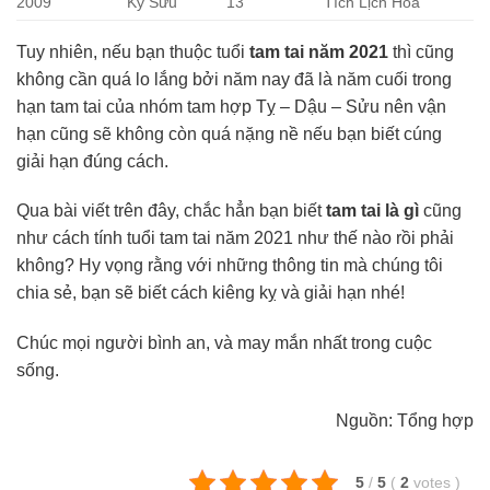
2009
Kỷ Sửu
13
Tích Lịch Hỏa
Tuy nhiên, nếu bạn thuộc tuổi
tam tai năm 2021
thì cũng
không cần quá lo lắng bởi năm nay đã là năm cuối trong
hạn tam tai của nhóm tam hợp Tỵ – Dậu – Sửu nên vận
hạn cũng sẽ không còn quá nặng nề nếu bạn biết cúng
giải hạn đúng cách.
Qua bài viết trên đây, chắc hẳn bạn biết
tam tai là gì
cũng
như cách tính tuổi tam tai năm 2021 như thế nào rồi phải
không? Hy vọng rằng với những thông tin mà chúng tôi
chia sẻ, bạn sẽ biết cách kiêng kỵ và giải hạn nhé!
Chúc mọi người bình an, và may mắn nhất trong cuộc
sống.
Nguồn: Tổng hợp
5
/
5
(
2
votes
)