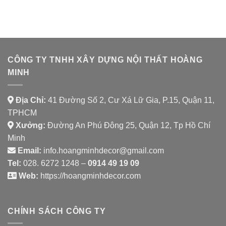
ÁN
SPICE
NHÀ
HOUSE
HÀNG
CHAY
SHAMBALLA
CÔNG TY TNHH XÂY DỰNG NỘI THẤT HOÀNG
MINH
Địa Chỉ:
41 Đường Số 2, Cư Xá Lữ Gia, P.15, Quận 11,
TPHCM
Xưởng:
Đường An Phú Đông 25, Quận 12, Tp Hồ Chí
Minh
Email:
info.hoangminhdecor@gmail.com
Tel:
028. 6272 1248 –
0914 49 19 09
Web:
https://hoangminhdecor.com
CHÍNH SÁCH CÔNG TY