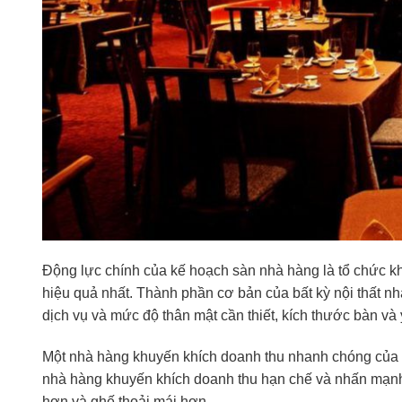
Động lực chính của kế hoạch sàn nhà hàng là tổ chức kh
hiệu quả nhất. Thành phần cơ bản của bất kỳ nội thất nh
dịch vụ và mức độ thân mật cần thiết, kích thước bàn và
Một nhà hàng khuyến khích doanh thu nhanh chóng của 
nhà hàng khuyến khích doanh thu hạn chế và nhấn mạnh
hơn và ghế thoải mái hơn.