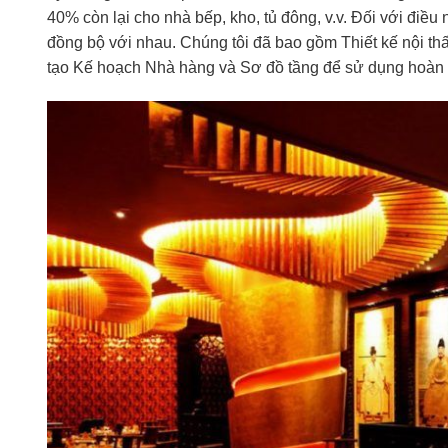
40% còn lại cho nhà bếp, kho, tủ đông, v.v. Đối với điều
đồng bộ với nhau. Chúng tôi đã bao gồm Thiết kế nội thất
tạo Kế hoạch Nhà hàng và Sơ đồ tầng để sử dụng hoàn t