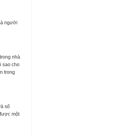
mà người
 trong nhà
i sao cho
n trong
và số
 được một