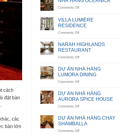
NHÀ HÀNG OCEANICA
on
Comments Off
NHÀ
HÀNG
VILLA LUMIÈRE
OCEANICA
RESIDENCE
on
Comments Off
VILLA
LUMIÈRE
NARAH HIGHLANDS
RESIDENCE
RESTAURANT
on
Comments Off
NARAH
HIGHLANDS
DỰ ÁN NHÀ HÀNG
RESTAURANT
LUMORA DINING
on
Comments Off
DỰ
ột cách
ÁN
DỰ ÁN NHÀ HÀNG
NHÀ
ài đặt bàn
AURORA SPICE HOUSE
HÀNG
.
on
Comments Off
LUMORA
DỰ
DINING
ÁN
DỰ ÁN NHÀ HÀNG CHAY
khác, các
NHÀ
SHAMBALLA
ớc bàn lớn
HÀNG
on
Comments Off
AURORA