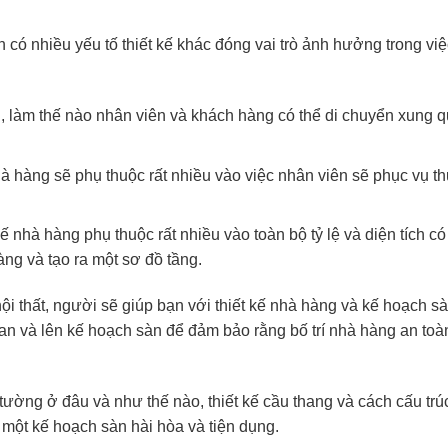
 có nhiều yếu tố thiết kế khác đóng vai trò ảnh hưởng trong việc
n, làm thế nào nhân viên và khách hàng có thể di chuyển xung q
à hàng sẽ phụ thuộc rất nhiều vào việc nhân viên sẽ phục vụ t
ế nhà hàng phụ thuộc rất nhiều vào toàn bộ tỷ lệ và diện tích c
hàng và tạo ra một sơ đồ tầng.
 nội thất, người sẽ giúp bạn với thiết kế nhà hàng và kế hoạch s
ian và lên kế hoạch sàn để đảm bảo rằng bố trí nhà hàng an toà
 tường ở đâu và như thế nào, thiết kế cầu thang và cách cấu tr
a một kế hoạch sàn hài hòa và tiện dụng.