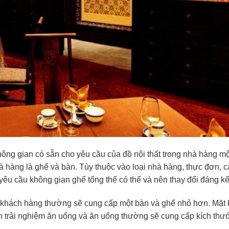
ông gian có sẵn cho yêu cầu của đồ nội thất trong nhà hàng m
à hàng là ghế và bàn. Tùy thuộc vào loại nhà hàng, thực đơn, c
 yêu cầu không gian ghế tổng thể có thể và nên thay đổi đáng kể
khách hàng thường sẽ cung cấp một bàn và ghế nhỏ hơn. Mặt 
 trải nghiệm ăn uống và ăn uống thường sẽ cung cấp kích thư