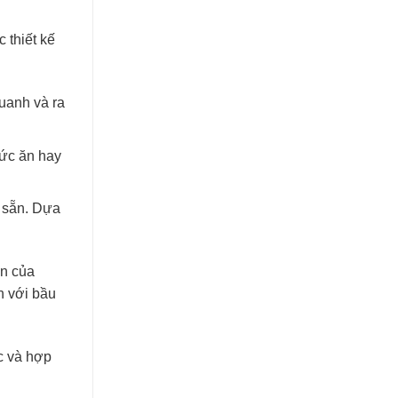
DỰ
SPICE
ÁN
HOUSE
NHÀ
 thiết kế
HÀNG
CHAY
SHAMBALLA
uanh và ra
hức ăn hay
ó sẵn. Dựa
àn của
n với bầu
úc và hợp