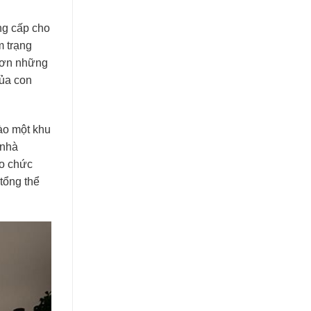
ng cấp cho
m trạng
 hơn những
của con
ào một khu
 nhà
ào chức
tổng thể