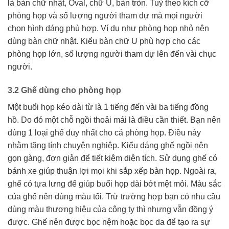
là bàn chữ nhật, Oval, chữ U, bàn tròn. Tuỳ theo kích cỡ
phòng họp và số lượng người tham dự mà mọi người
chọn hình dáng phù hợp. Ví dụ như phòng họp nhỏ nên
dùng bàn chữ nhật. Kiểu bàn chữ U phù hợp cho các
phòng họp lớn, số lượng người tham dự lên đến vài chục
người.
3.2 Ghế dùng cho phòng họp
Một buổi họp kéo dài từ là 1 tiếng đến vài ba tiếng đồng
hồ. Do đó một chỗ ngồi thoải mái là điều cần thiết. Bạn nên
dùng 1 loại ghế duy nhất cho cả phòng họp. Điều này
nhằm tăng tính chuyên nghiệp. Kiểu dáng ghế ngồi nên
gọn gàng, đơn giản để tiết kiệm diện tích. Sử dụng ghế có
bánh xe giúp thuận lợi mọi khi sắp xếp bàn họp. Ngoài ra,
ghế có tựa lưng để giúp buổi họp dài bớt mệt mỏi. Màu sắc
của ghế nên dùng màu tối. Trừ trường hợp bạn có nhu cầu
dùng màu thương hiệu của công ty thì nhưng vẫn đồng ý
được. Ghế nên được bọc nệm hoặc bọc da để tạo ra sự