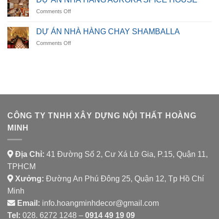
NHÀ
on
Comments Off
HÀNG
DỰ
LUMORA
ÁN
DINING
DỰ ÁN NHÀ HÀNG CHAY SHAMBALLA
NHÀ
on
Comments Off
HÀNG
DỰ
AURORA
ÁN
SPICE
NHÀ
HOUSE
HÀNG
CHAY
SHAMBALLA
CÔNG TY TNHH XÂY DỰNG NỘI THẤT HOÀNG
MINH
Địa Chỉ:
41 Đường Số 2, Cư Xá Lữ Gia, P.15, Quận 11,
TPHCM
Xưởng:
Đường An Phú Đông 25, Quận 12, Tp Hồ Chí
Minh
Email:
info.hoangminhdecor@gmail.com
Tel:
028. 6272 1248 –
0914 49 19 09