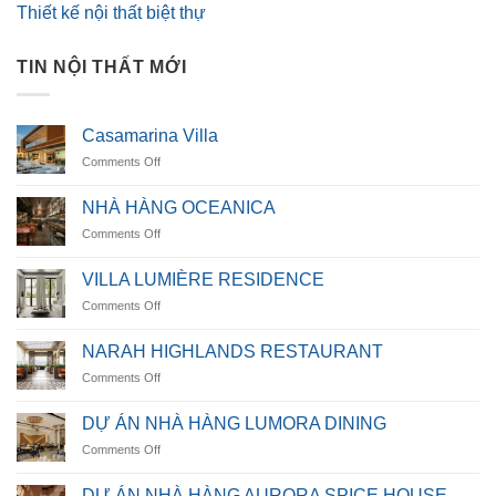
Thiết kế nội thất biệt thự
TIN NỘI THẤT MỚI
Casamarina Villa
on
Comments Off
Casamarina
Villa
NHÀ HÀNG OCEANICA
on
Comments Off
NHÀ
HÀNG
VILLA LUMIÈRE RESIDENCE
OCEANICA
on
Comments Off
VILLA
LUMIÈRE
NARAH HIGHLANDS RESTAURANT
RESIDENCE
on
Comments Off
NARAH
HIGHLANDS
DỰ ÁN NHÀ HÀNG LUMORA DINING
RESTAURANT
on
Comments Off
DỰ
ÁN
DỰ ÁN NHÀ HÀNG AURORA SPICE HOUSE