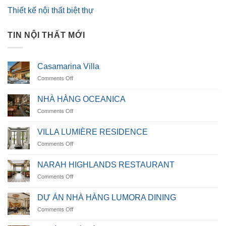
Thiết kế nội thất biệt thự
TIN NỘI THẤT MỚI
Casamarina Villa
on
Comments Off
Casamarina
Villa
NHÀ HÀNG OCEANICA
on
Comments Off
NHÀ
HÀNG
VILLA LUMIÈRE RESIDENCE
OCEANICA
on
Comments Off
VILLA
LUMIÈRE
NARAH HIGHLANDS RESTAURANT
RESIDENCE
on
Comments Off
NARAH
HIGHLANDS
DỰ ÁN NHÀ HÀNG LUMORA DINING
RESTAURANT
on
Comments Off
DỰ