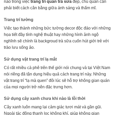
nào trong việc
trang trí quán trà sữa
đẹp, chủ quán cần
phải biết cách cân bằng giữa ánh sáng và thẩm mĩ.
Trang trí tường
Việc tạo thành những bức tường decor độc đáo với những
họa tiết đầy tính nghệ thuật hay những hình ảnh ngộ
nghĩnh sẽ chính là backgroud trà sữa cuốn hút giới trẻ với
trào lưu sống ảo.
Sử dụng vật trang trí lạ mắt
Có rất nhiều cà phê trên thế giới nói chung và tại Việt Nam
nói riêng đã tận dụng hiệu quả cách trang trí này. Những
vật trang trí “lạ mà quen” đôi lúc sẽ hỗ trợ không gian quán
của mọi người trở nên đặc trưng hơn.
Sử dụng cây xanh chưa khi nào là lỗi thời
Cây xanh luôn mang lại cảm giác tươi mát và gần gũi.
Ngoài tác động thanh lọc không khí, giúp không gian