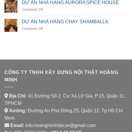
ÁN
DỰ ÁN NHÀ HÀNG AURORA SPICE HOUSE
NHÀ
on
Comments Off
HÀNG
DỰ
LUMORA
ÁN
DINING
DỰ ÁN NHÀ HÀNG CHAY SHAMBALLA
NHÀ
on
Comments Off
HÀNG
DỰ
AURORA
ÁN
SPICE
NHÀ
HOUSE
HÀNG
CHAY
SHAMBALLA
CÔNG TY TNHH XÂY DỰNG NỘI THẤT HOÀNG
MINH
Địa Chỉ:
41 Đường Số 2, Cư Xá Lữ Gia, P.15, Quận 11,
TPHCM
Xưởng:
Đường An Phú Đông 25, Quận 12, Tp Hồ Chí
Minh
Email:
info.hoangminhdecor@gmail.com